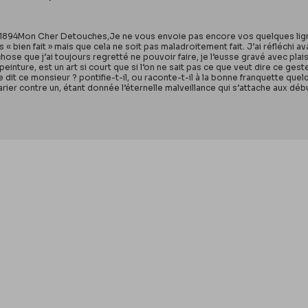
t. 1894Mon Cher Detouches,Je ne vous envoie pas encore vos quelques ligne
as « bien fait » mais que cela ne soit pas maladroitement fait. J’ai réfléchi a
hose que j’ai toujours regretté ne pouvoir faire, je l’eusse gravé avec plais
peinture, est un art si court que si l’on ne sait pas ce que veut dire ce g
 dit ce monsieur ? pontifie-t-il, ou raconte-t-il à la bonne franquette quelq
 parier contre un, étant donnée l’éternelle malveillance qui s’attache aux déb