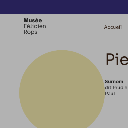
Accèder directement au contenu
Accueil
Pi
Surnom
dit Prud'h
Paul