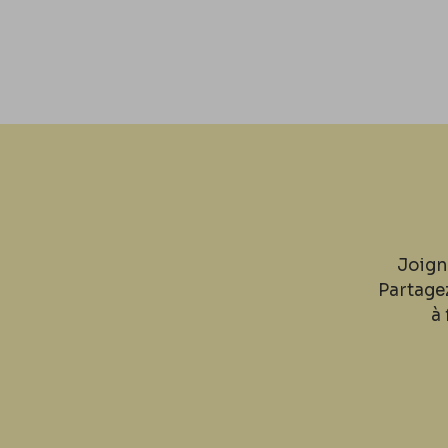
Joign
Partage
à 