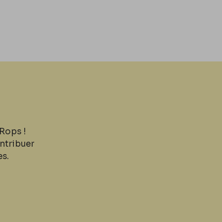
Rops !
ntribuer
es.