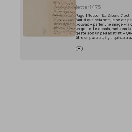
letter
1475
Page 1 Recto : 1La ½ Lune 7 oc
faut-il que cela soit, je ne dis p
pouvait « parler une image » la c
un geste. Le dessin, mettons la 
geste soit un peu abstrait.– Que
être un portrait, il y a quinze à