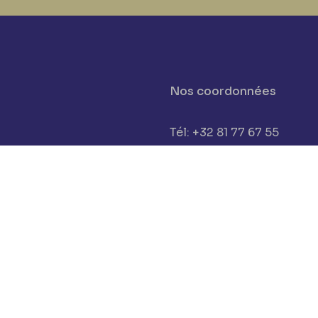
Nos coordonnées
Tél: +32 81 77 67 55
cookies
E-mail: info@museerops.
Instagram
Facebook