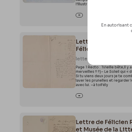
l’Illustration de Londres. – Es
En autorisant c
Lettre de Félicien 
Félicien Rops, LEpr
letter
0010
Page 1 Recto : 1Vieille bête,Il 
merveilles !! !!)– Le Soleil qui 
Si tu viens deux jours je te com
laver les prunelles et regarder
avec lui. –à toiFély
Lettre de Félicien
et Musée de la Li