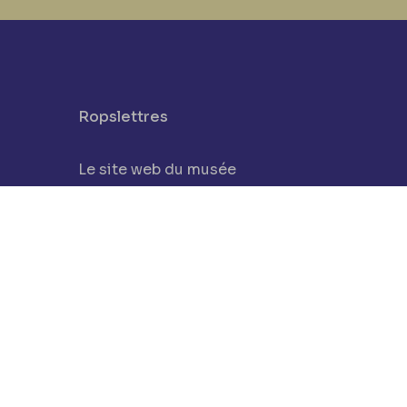
Ropslettres
Le site web du musée
be
Les collections du musée
Comité d’honneur et scientifique
Contact