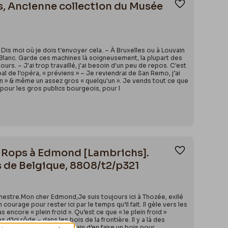
is, Ancienne collection du Musée
Ajouter aux
Dis moi où je dois t'envoyer cela. – À Bruxelles ou à Louvain
 Blanc. Garde ces machines là soigneusement, la plupart des
rs. – J'ai trop travaillé, j'ai besoin d'un peu de repos. C'est
bal de l'opéra, « préviens » – Je reviendrai de San Remo, j’ai
'un » & même un assez gros « quelqu'un ». Je vends tout ce que
u pour les gros publics bourgeois, pour l
n Rops à Edmond [Lambrichs].
Ajouter aux
 de Belgique, 8808/t2/p321
mestre.Mon cher Edmond,Je suis toujours ici à Thozée, exilé
ourage pour rester ici par le temps qu’il fait. Il gèle vers les
 encore « plein froid ». Qu’est ce que « le plein froid »
s d’ici rôde – dans les bois de la frontière. Il y a là des
ntastiques, je suis en train d’en faire un bois pour