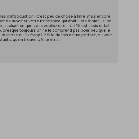
s d’introduction ! C’est peu de chose à faire, mais encore
vant de modifier votre frontispice qui était juste & bien ; si on
ir, sachant ce que vous vouliez dire.– Un Mr est assis et fait
este, presque toujours on ne le comprend pas pour peu que le
ue chose qui l’a frappé ? Si le dessin est un portrait, ou veut
utants, qu’on trouvera le portrait