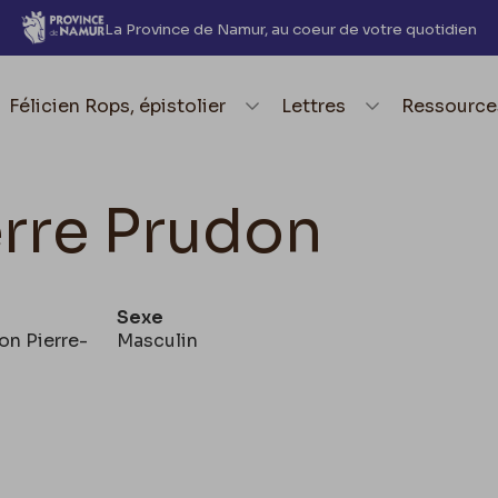
La Province de Namur, au coeur de votre quotidien
element.menu.open_menu
Félicien Rops, épistolier
element.menu.open_me
Lettres
element.
Ressource
erre Prudon
Sexe
on Pierre-
Masculin