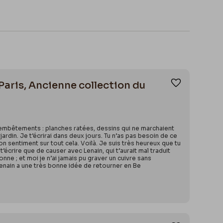
 Paris, Ancienne collection du
Ajouter aux
d’embêtements : planches ratées, dessins qui ne marchaient
ardin. Je t’écrirai dans deux jours. Tu n’as pas besoin de ce
 mon sentiment sur tout cela. Voilà. Je suis très heureux que tu
 t’écrire que de causer avec Lenain, qui t’aurait mal traduit
onne ; et moi je n’ai jamais pu graver un cuivre sans
Lenain a une très bonne idée de retourner en Be