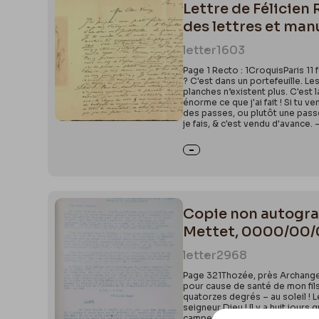
Lettre de Félicien
des lettres et man
letter
1603
Page 1 Recto : 1CroquisParis 11
? C'est dans un portefeuille. L
planches n’existent plus. C'est 
énorme ce que j'ai fait ! Si tu v
des passes, ou plutôt une passe
je fais, & c'est vendu d'avance.
Copie non autograp
Mettet, 0000/00/0
letter
2968
Page 321Thozée, près Archangel
pour cause de santé de mon fils, 
quatorzes degrés – au soleil ! L
seigneur Dieu ! Il y a huit jours 
campements des francs-tireurs da