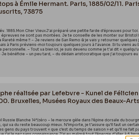
 Rops à Émile Hermant. Paris, 1885/02/11. Par
uscrits, 73875
 fév. 1885.Mon Cher VieuxJ'ai préparé une petite farde d'épreuves pour toi. 
es épreuves ne sont pas montées. Je te conseille de les monter sur Bristol
la Rareté même !! – Je reviens de San Remo & je vais y retourner quelques jou
enais à Paris préviens-moi toujours quelques jours à l'avance. Si tu viens au 
 personnelle. – Tout va bien ici, je suis devenu comme je t'ai dit « quelqu
 – Je bénéficie – un peu tard, – du dédain aristocratique que j'ai toujours e
he réalisée par Lefebvre - Kunel de Félicie
0. Bruxelles, Musées Royaux des Beaux-Arts
 Russie Blanche 14°/zéro – le mercure gèle dans l’épine dorsale du bourg
qui va du reste beaucoup mieux. N’importe, je t’assure qu’il faut un certain c
es gens du pays trouvent « que c’est du temps de saison » et qu’il ne fait pas
que j’ai le nez sans connaissance.J’ai eu malgré tout l’énergie d’aller à 6 lieue
ns la neige qui feraient rêver Salvator Rosa. C’est superbe de guenilles fa