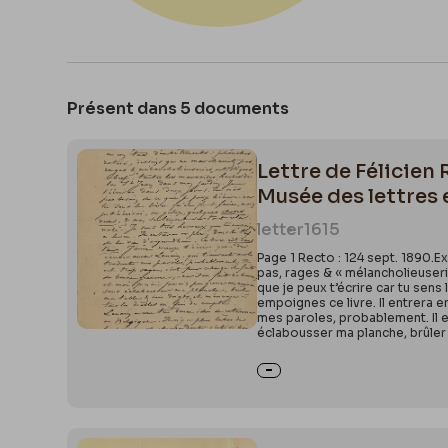
Présent dans 5 documents
Lettre de Félicien 
Musée des lettres 
letter
1615
Page 1 Recto : 124 sept. 1890.E
pas, rages & « mélancholieuserie
que je peux t’écrire car tu sens 
empoignes ce livre. Il entrera en
mes paroles, probablement. Il est
éclabousser ma planche, brûler 