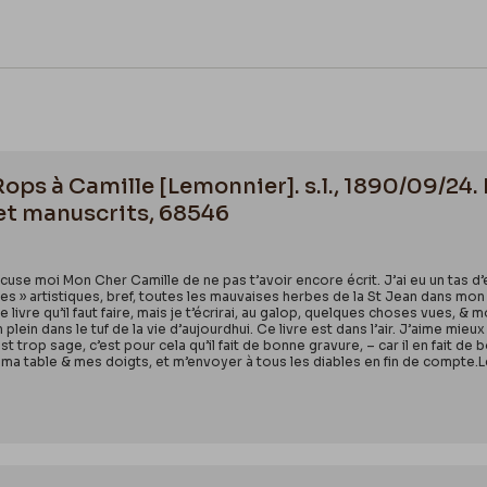
Rops à Camille [Lemonnier]. s.l., 1890/09/24.
et manuscrits, 68546
xcuse moi Mon Cher Camille de ne pas t’avoir encore écrit. J’ai eu un tas 
s » artistiques, bref, toutes les mauvaises herbes de la St Jean dans mon j
le livre qu’il faut faire, mais je t’écrirai, au galop, quelques choses vues, &
 plein dans le tuf de la vie d’aujourdhui. Ce livre est dans l’air. J’aime mieux
 trop sage, c’est pour cela qu’il fait de bonne gravure, – car il en fait de b
ma table & mes doigts, et m’envoyer à tous les diables en fin de compte.