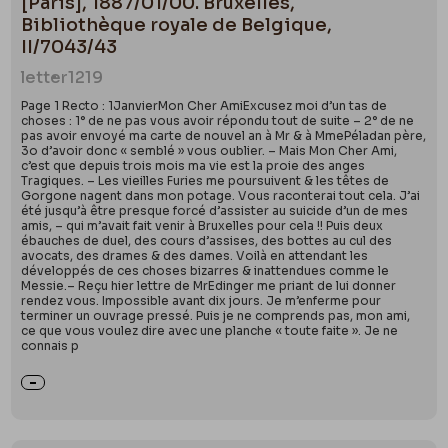
[Paris], 1887/01/00. Bruxelles,
Bibliothèque royale de Belgique,
II/7043/43
letter
1219
Page 1 Recto : 1JanvierMon Cher AmiExcusez moi d’un tas de
choses : 1° de ne pas vous avoir répondu tout de suite – 2° de ne
pas avoir envoyé ma carte de nouvel an à Mr & à MmePéladan père,
3o d’avoir donc « semblé » vous oublier. – Mais Mon Cher Ami,
c’est que depuis trois mois ma vie est la proie des anges
Tragiques. – Les vieilles Furies me poursuivent & les têtes de
Gorgone nagent dans mon potage. Vous raconterai tout cela. J’ai
été jusqu’à être presque forcé d’assister au suicide d’un de mes
amis, – qui m’avait fait venir à Bruxelles pour cela !! Puis deux
ébauches de duel, des cours d’assises, des bottes au cul des
avocats, des drames & des dames. Voilà en attendant les
développés de ces choses bizarres & inattendues comme le
Messie.– Reçu hier lettre de MrEdinger me priant de lui donner
rendez vous. Impossible avant dix jours. Je m’enferme pour
terminer un ouvrage pressé. Puis je ne comprends pas, mon ami,
ce que vous voulez dire avec une planche « toute faite ». Je ne
connais p