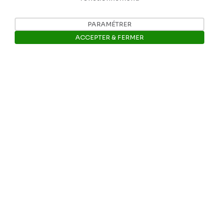
Tél: +32 81 77 67 55
PARAMÉTRER
ACCEPTER & FERMER
E-mail: info@museerops.be
Ouvrir la barre de gestion des 
Instagram
Facebook
Ropslettres
Le site web du musée
Les collections du musée