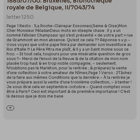
1885/07/00. Bruxelles, Bibliothèque
royale de Belgique, II/7043/74
letter
1250
Page 1 Recto : 1La Roche-Clairepar Essonnes(Seine & Oise)Mon
Cher Monsieur PéladanDeux mots en steeple chase : Il y a un
nommé Félicien Champsaur qui s’est présenté « de votre part » rue
de Grammont en mon absence. Qu’est ce cela ?? Réponse s.v.p.–
Vous voyez que votre pape finira par demander son investiture au
Roi d’Italie !!! Le Père Pitra me plaît, & il y a un Saint moine sous ce
froc. – Et tout cela, toujours pour une misérable question de gros
sous !!– Merci de l’envoi de la Revue & de la citation de mon nom
placée trop haut & en trop noble compagnie, – seulement.
N’oublions pas le Mariéton, pour la rentrée ; & préparez la vente
d’une collection à votre amateur de Nîmes,Page 1 Verso : 2Tâchez
de la faire aux mêmes Conditions que la dernière.– À la rentrée je
vous prépare aussi la vente d’une troisième collection, – à tenter !
Je vous dirai cela en septembre-octobre.– Quand comptez vous
être à Paris? Ceci est important & de première importance ! C’est
là dessus que je dois me base