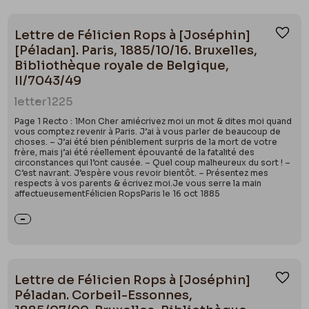
Lettre de Félicien Rops à [Joséphin]
Ajou
[Péladan]. Paris, 1885/10/16. Bruxelles,
Bibliothèque royale de Belgique,
II/7043/49
letter
1225
Page 1 Recto : 1Mon Cher amiécrivez moi un mot & dites moi quand
vous comptez revenir à Paris. J’ai à vous parler de beaucoup de
choses. – J’ai été bien péniblement surpris de la mort de votre
frère, mais j’ai été réellement épouvanté de la fatalité des
circonstances qui l’ont causée. – Quel coup malheureux du sort ! –
C’est navrant. J’espère vous revoir bientôt. – Présentez mes
respects à vos parents & écrivez moi.Je vous serre la main
affectueusementFélicien RopsParis le 16 oct 1885
Lettre de Félicien Rops à [Joséphin]
Ajou
Péladan. Corbeil-Essonnes,