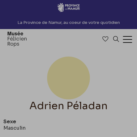
Accèder directement au contenu
La Province de Namur, au coeur de votre quotidien
Accéder à me
Recherch
Ouv
Adrien Péladan
Sexe
Masculin