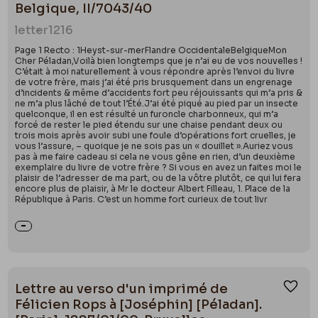
Belgique, II/7043/40
letter
1216
Page 1 Recto : 1Heyst-sur-merFlandre OccidentaleBelgiqueMon
Cher Péladan,Voilà bien longtemps que je n’ai eu de vos nouvelles !
C’était à moi naturellement à vous répondre après l’envoi du livre
de votre frère, mais j’ai été pris brusquement dans un engrenage
d’incidents & même d’accidents fort peu réjouissants qui m’a pris &
ne m’a plus lâché de tout l’Été.J’ai été piqué au pied par un insecte
quelconque, il en est résulté un furoncle charbonneux, qui m’a
forcé de rester le pied étendu sur une chaise pendant deux ou
trois mois après avoir subi une foule d’opérations fort cruelles, je
vous l’assure, – quoique je ne sois pas un « douillet ».Auriez vous
pas à me faire cadeau si cela ne vous gêne en rien, d’un deuxième
exemplaire du livre de votre frère ? Si vous en avez un faites moi le
plaisir de l’adresser de ma part, ou de la vôtre plutôt, ce qui lui fera
encore plus de plaisir, à Mr le docteur Albert Filleau, 1. Place de la
République à Paris. C’est un homme fort curieux de tout livr
Lettre au verso d'un imprimé de
Ajou
Félicien Rops à [Joséphin] [Péladan].