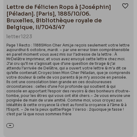
Lettre de Félicien Rops à [Joséphin]
Ajou
[Péladan]. [Paris], 1885/10/06.
Bruxelles, Bibliothèque royale de
Belgique, II/7043/47
letter
1223
Page 1 Recto : 11885Mon Cher Ami,je reçois seulement votre lettre
aujourdhui 6 octobre, mardi. – par une erreur bien compréhensible
en pareil moment vous avez mis sur l’adresse de la lettre : À
MrDelâtre imprimeur, et vous avez envoyé cette lettre chez moi.
J’ai cru qu’il ne s’agissait que d’une question de tirage & j’ai
attendu l’arrivée de Delâtre, qui a ouvert votre lettre & m’a dit ce
qu’elle contenait.Croyez bien Mon Cher Péladan, que je comprends
votre douleur & celle de vos parents & je m’y associe en pensée.
Ils ont une consolation bien grande en ces douloureuses
circonstances : celles d’une Foi profonde qui soutient & qui
console en apportant l’espoir des revoirs & des bonheurs d’outre-
tombe, pour les êtres qui vous ont été chers.– Je vous envoie une
poignée de main de vraie amitié. Comme moi, vous croyez aux
Idéalités & cette croyance là c’est au fond la croyance à l’âme & à
l’Esprit. – Je ne la peux quitterPage 1 Verso : 2quoique je fasse !
c’est par là que nous sommes frère