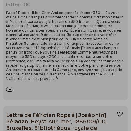
letter
1180
Page 1 Recto : 1Mon Cher Ami,coupons la chose : 350. – Je vous
dis cela « ce n’est pas pour marchander » comme « dit mon tailleur
». Mais c’est parce que j’ai besoin de 350 francs !! – Quant à vous
Mon Cher Péladan, je vous ferai ici une jolie petite collection
honnête ou non, pour vous, laissez l’Ève à son rosaire, je vous en
donnerai une autre & deux autres. Je suis en train de rafistoler
l’Édinger mais c’est bien pour Vous !! Fin de cette semaine
l’Initiation Sentimentale aura son frontispice ! Excusez moi de ne
vous avoir point télégraphié plus tôt mais j’étais « aux champs »
par un joli froid ! que vous ne sentez pas Lomme heureux.Si pas
moyen de 350 envoyez 300, mais cela retombera sur votre
frontispice, car il me faudra boucher cela en construisant un dessin
rapide, au galop. Et j’aimerais mieux faire votre planche ! très vite.
Ah, comme je repars pour la Campagne, envoyez moi je vous prie
ces 350 francs ou ces 300 francs :À MrOctave Uzanne17 Quai
Voltaire.Paris.Il est prévenu.À
Lettre de Félicien Rops à [Joséphin]
Ajou
Péladan. Heyst-sur-mer, 1886/09/00.
Bruxelles, Bibliothèque royale de