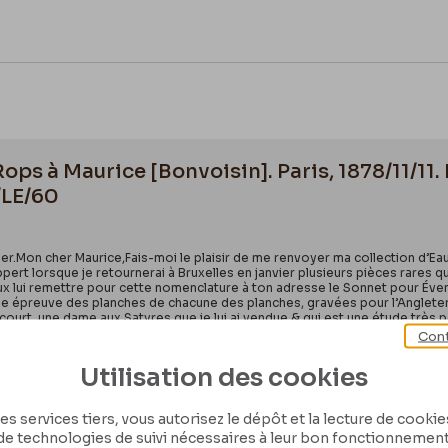
 Rops à Maurice [Bonvoisin]. Paris, 1878/11/1
/LE/60
nier.Mon cher Maurice,Fais-moi le plaisir de me renvoyer ma collection d’Eaux
ert lorsque je retournerai à Bruxelles en janvier plusieurs pièces rares qu
 lui remettre pour cette nomenclature à ton adresse le Sonnet pour Éventa
une épreuve des planches de chacune des planches, gravées pour l’Angleterr
court, une dame aux Satyres que je lui ai vendue & qui est une étude très 
trer assez longuement. Dans deux mois le 15 janvier je vais habiter au Par
Cont
Utilisation des cookies
es services tiers, vous autorisez le dépôt et la lecture de cookies 
de technologies de suivi nécessaires à leur bon fonctionnement