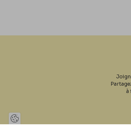
Joign
Partage
à 
Ouvrir la barre de gestion des 