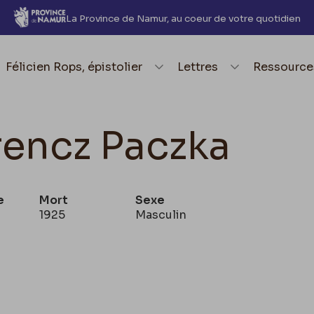
La Province de Namur, au coeur de votre quotidien
element.menu.open_menu
Félicien Rops, épistolier
element.menu.open_me
Lettres
element.
Ressource
rencz Paczka
e
Mort
Sexe
1925
Masculin