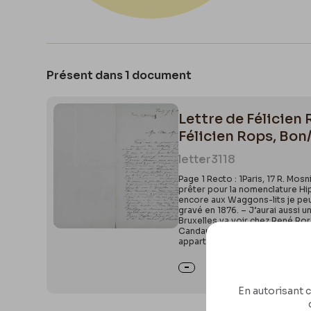
Présent dans 1 document
Lettre de Félicien
Félicien Rops, Bon
letter
3118
Page 1 Recto : 1Paris, 17 R. Mos
prêter pour la nomenclature Hipp
encore aux Waggons-lits je peux
gravé en 1876. – J’aurai aussi 
Bruxelles va voir chez René Ror
Candaule a bien voulu me la mon
appartement
En autorisant c