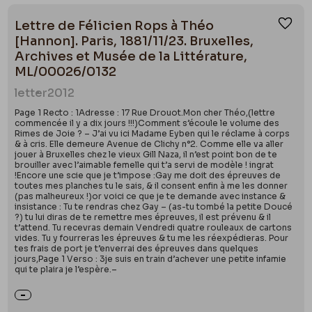
Lettre de Félicien Rops à Théo
Ajou
[Hannon]. Paris, 1881/11/23. Bruxelles,
Archives et Musée de la Littérature,
ML/00026/0132
letter
2012
Page 1 Recto : 1Adresse : 17 Rue Drouot.Mon cher Théo,(lettre
commencée il y a dix jours !!!)Comment s’écoule le volume des
Rimes de Joie ? – J’ai vu ici Madame Eyben qui le réclame à corps
& à cris. Elle demeure Avenue de Clichy n°2. Comme elle va aller
jouer à Bruxelles chez le vieux Gill Naza, il n’est point bon de te
brouiller avec l’aimable femelle qui t’a servi de modèle ! ingrat
!Encore une scie que je t’impose :Gay me doit des épreuves de
toutes mes planches tu le sais, & il consent enfin à me les donner
(pas malheureux !)or voici ce que je te demande avec instance &
insistance : Tu te rendras chez Gay – (as-tu tombé la petite Doucé
?) tu lui diras de te remettre mes épreuves, il est prévenu & il
t’attend. Tu recevras demain Vendredi quatre rouleaux de cartons
vides. Tu y fourreras les épreuves & tu me les réexpédieras. Pour
tes frais de port je t’enverrai des épreuves dans quelques
jours,Page 1 Verso : 3je suis en train d’achever une petite infamie
qui te plaira je l’espère.–