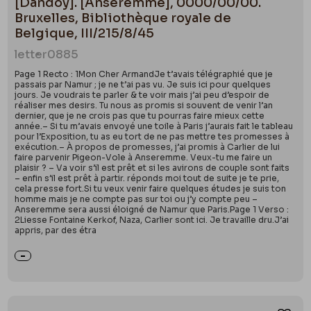
[Dandoy]. [Anseremme], 0000/00/00.
Bruxelles, Bibliothèque royale de
Belgique, III/215/8/45
letter
0885
Page 1 Recto : 1Mon Cher ArmandJe t’avais télégraphié que je
passais par Namur ; je ne t’ai pas vu. Je suis ici pour quelques
jours. Je voudrais te parler & te voir mais j’ai peu d’espoir de
réaliser mes desirs. Tu nous as promis si souvent de venir l’an
dernier, que je ne crois pas que tu pourras faire mieux cette
année.– Si tu m’avais envoyé une toile à Paris j’aurais fait le tableau
pour l’Exposition, tu as eu tort de ne pas mettre tes promesses à
exécution.– À propos de promesses, j’ai promis à Carlier de lui
faire parvenir Pigeon-Vole à Anseremme. Veux-tu me faire un
plaisir ? – Va voir s’il est prêt et si les avirons de couple sont faits
– enfin s’il est prêt à partir. réponds moi tout de suite je te prie,
cela presse fort.Si tu veux venir faire quelques études je suis ton
homme mais je ne compte pas sur toi ou j’y compte peu –
Anseremme sera aussi éloigné de Namur que Paris.Page 1 Verso :
2Liesse Fontaine Kerkof, Naza, Carlier sont ici. Je travaille dru.J’ai
appris, par des étra