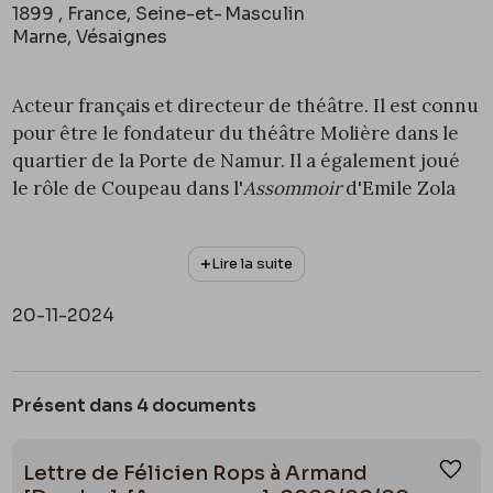
1899 , France, Seine-et-
Masculin
Marne, Vésaignes
Acteur français et directeur de théâtre. Il est connu
pour être le fondateur du théâtre Molière dans le
quartier de la Porte de Namur. Il a également joué
le rôle de Coupeau dans l'
Assommoir
d'Emile Zola
(1840-1902) au Théâtre de l'Ambigu et fut à
l'occasion photographié par Félix Tournachon, dit
Lire la suite
Nadar (1820-1910) le 15 mai 1879.
20-11-2024
Il est enterré au cimetière d'Ixelles.
Présent dans 4 documents
Lettre de Félicien Rops à Armand
Ajou