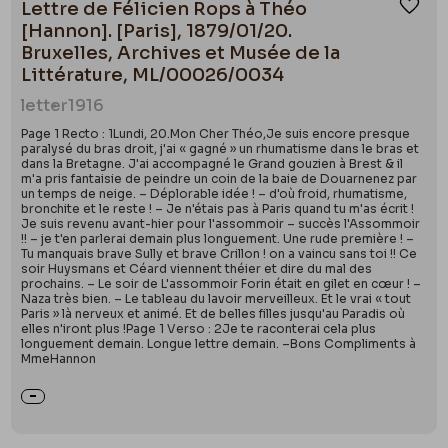
Lettre de Félicien Rops à Théo
Ajou
[Hannon]. [Paris], 1879/01/20.
Bruxelles, Archives et Musée de la
Littérature, ML/00026/0034
letter
1916
Page 1 Recto : 1Lundi, 20.Mon Cher Théo,Je suis encore presque
paralysé du bras droit, j'ai « gagné » un rhumatisme dans le bras et
dans la Bretagne. J'ai accompagné le Grand gouzien à Brest & il
m'a pris fantaisie de peindre un coin de la baie de Douarnenez par
un temps de neige. – Déplorable idée ! – d'où froid, rhumatisme,
bronchite et le reste ! – Je n'étais pas à Paris quand tu m'as écrit !
Je suis revenu avant-hier pour l'assommoir – succès l'Assommoir
!! – je t'en parlerai demain plus longuement. Une rude première ! –
Tu manquais brave Sully et brave Crillon ! on a vaincu sans toi !! Ce
soir Huysmans et Céard viennent théier et dire du mal des
prochains. – Le soir de L'assommoir Forin était en gilet en cœur ! –
Naza très bien. – Le tableau du lavoir merveilleux. Et le vrai « tout
Paris » là nerveux et animé. Et de belles filles jusqu'au Paradis où
elles n'iront plus !Page 1 Verso : 2Je te raconterai cela plus
longuement demain. Longue lettre demain. –Bons Compliments à
MmeHannon