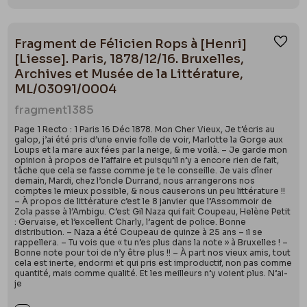
Fragment de Félicien Rops à [Henri]
Ajou
[Liesse]. Paris, 1878/12/16. Bruxelles,
Archives et Musée de la Littérature,
ML/03091/0004
fragment
1385
Page 1 Recto : 1 Paris 16 Déc 1878. Mon Cher Vieux, Je t’écris au
galop, j’ai été pris d’une envie folle de voir, Marlotte la Gorge aux
Loups et la mare aux fées par la neige, & me voilà. – Je garde mon
opinion à propos de l’affaire et puisqu’il n’y a encore rien de fait,
tâche que cela se fasse comme je te le conseille. Je vais dîner
demain, Mardi, chez l’oncle Durrand, nous arrangerons nos
comptes le mieux possible, & nous causerons un peu littérature !!
– À propos de littérature c’est le 8 janvier que l’Assommoir de
Zola passe à l’Ambigu. C’est Gil Naza qui fait Coupeau, Helène Petit
: Gervaise, et l’excellent Charly, l’agent de police. Bonne
distribution. – Naza a été Coupeau de quinze à 25 ans – il se
rappellera. – Tu vois que « tu n’es plus dans la note » à Bruxelles ! –
Bonne note pour toi de n’y être plus !! – À part nos vieux amis, tout
cela est inerte, endormi et qui pris est improductif, non pas comme
quantité, mais comme qualité. Et les meilleurs n’y voient plus. N’ai-
je