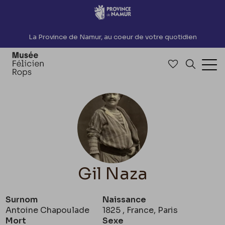
Accèder directement au contenu
La Province de Namur, au coeur de votre quotidien
Accéder à me
Recherch
Ouv
Gil Naza
Surnom
Naissance
Antoine Chapoulade
1825 , France, Paris
Mort
Sexe