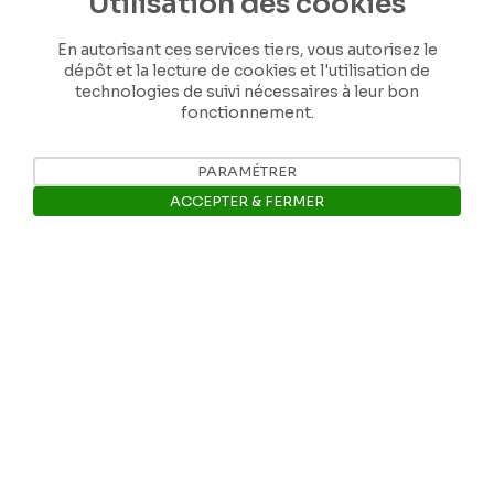
Utilisation des cookies
En autorisant ces services tiers, vous autorisez le
dépôt et la lecture de cookies et l'utilisation de
technologies de suivi nécessaires à leur bon
fonctionnement.
PARAMÉTRER
ACCEPTER & FERMER
Ouvrir la barre de gestion des 
Nos coordonnées
Tél: +32 81 77 67 55
E-mail: info@museerops.be
Instagram