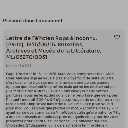
Présent dans 1 document
Lettre de Félicien Rops à Inconnu.
Ajou
[Paris], 1875/06/15. Bruxelles,
Archives et Musée de la Littérature,
ML/03270/0031
letter
1460
Page 1 Recto : 1 le 15 juin 1875. Mais Vous comprenez bien, Mon
Cher Ami que si je ne vous ai pas envoyé tout de suite 200 frs
c’est que je me trouvais moi-même dans une de ces pannes
épiques que chantent les poêtes mais qui ne les enchantent pas.
(Ce mot plairait à Siret.) Je vais vous envoyer deux petites
peintures, vous en ferez des sols. Je ne peux faire que cela pour
l’instant ! me doit 800 frs & il n’y a pas moyen de soutirer un traitre
liard de cet « important industriel ». Cela me vexe pour vous &
pour moi. Voulez vous que j’écrive un mot, – (comme Meslay – lui
ayant versé des sommes,) à MmeWatelet afin qu’elle patiente ? Il y
a deux marchands de tableaux près desquels vous pourriez vous
présenter pour vendre les Cigognes : 1° Hollander rue des
Croisades. 2° Baugniée, qui a déja acheté la femme bleue –