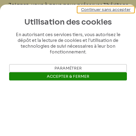
Joignez-vous à nous pour préserver l'héritage
Continuer sans accepter
de Félicien Rops ! Partagez vos lettres,
documents et connaissances afin de
Utilisation des cookies
contribuer à faire perdurer son œuvre pour
En autorisant ces services tiers, vous autorisez le
les générations futures.
dépôt et la lecture de cookies et l'utilisation de
technologies de suivi nécessaires à leur bon
fonctionnement.
Je contribue
PARAMÉTRER
ACCEPTER & FERMER
Ouvrir la barre de gestion des 