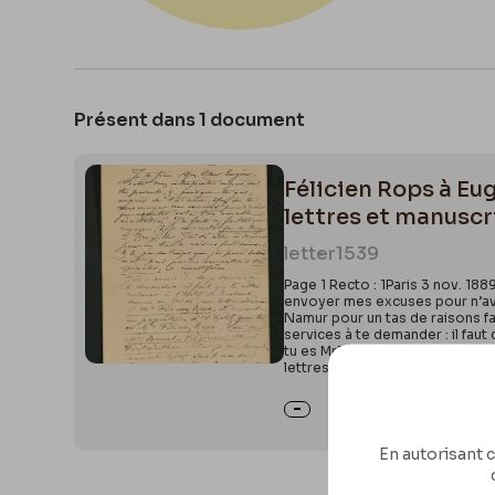
Présent dans 1 document
Félicien Rops à Eu
lettres et manuscr
letter
1539
Page 1 Recto : 1Paris 3 nov. 18
envoyer mes excuses pour n’avoir
Namur pour un tas de raisons fas
services à te demander : il faut
tu es MrFélicien Rops, l’ami de
lettres adressées (parPage 1 Ve
En autorisant c