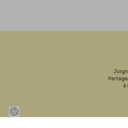
Joign
Partage
à 
Ouvrir la barre de gestion des 