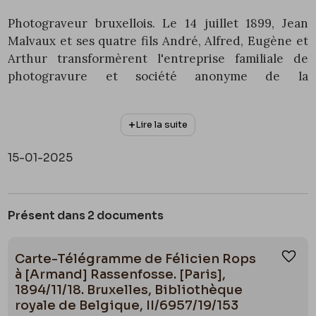
Photograveur bruxellois. Le 14 juillet 1899, Jean
Malvaux et ses quatre fils André, Alfred, Eugène et
Arthur transformèrent l'entreprise familiale de
photogravure et société anonyme de la
dénomination Établissements Jean Malvaux. Celui-
ci, principal fondateur était propriétaire de terre
Lire la suite
ferme et bâtiments situés entre la rue de la Borne
et celle de la Savonnerie que de matériel et de
15-01-2025
brevets qui constituèrent le principal apport. Ce
sont eux qui possédaient les connaissances
techniques nécessaires au développement de
Présent dans 2 documents
l'entreprise.
Carte-Télégramme de Félicien Rops
Ajou
Elle fut à la pointe du progrès dans le domaine de
à [Armand] Rassenfosse. [Paris],
l'illustration de livres d'art. Elle éditait non
1894/11/18. Bruxelles, Bibliothèque
seulement des gravures de grande qualité mais
royale de Belgique, II/6957/19/153