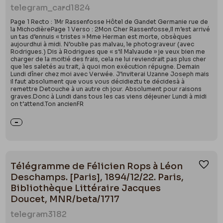
aussi des photocouleurs. Ceci lui vaut de nombreux
telegram_card
1824
prix internationaux. Jean Malvaux en fut président
Page 1 Recto : 1Mr Rassenfosse Hôtel de Gandet Germanie rue de
le 8 juin 1903, et fut président de l'administrateur
la MichodièrePage 1 Verso : 2Mon Cher Rassenfosse,Il m’est arrivé
un tas d’ennuis « tristes » Mme Herman est morte, obsèques
délégué d'André.
aujourdhui à midi. N’oublie pas malvau, le photograveur (avec
Rodrigues.) Dis à Rodrigues que « s’il Malvaude » je veux bien me
charger de la moitié des frais, cela ne lui reviendrait pas plus cher
que les saletés au trait, à quoi mon exécution répugne. Demain
Lundi dîner chez moi avec Verwée. J’inviterai Uzanne Joseph mais
il faut absolument que vous vous décidieztu te décidesà à
remettre Detouche à un autre ch jour. Absolument pour raisons
graves.Donc à Lundi dans tous les cas viens déjeuner Lundi à midi
on t’attend.Ton ancienFR
Télégramme de Félicien Rops à Léon
Ajou
Deschamps. [Paris], 1894/12/22. Paris,
Bibliothèque Littéraire Jacques
Doucet, MNR/beta/1717
telegram
3182