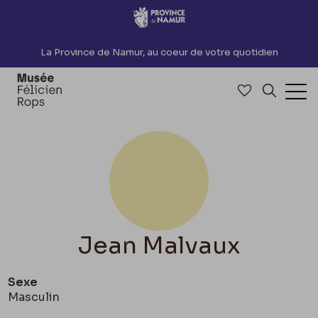
Accèder directement au contenu
La Province de Namur, au coeur de votre quotidien
Accéder à me
Recherch
Ouv
Jean Malvaux
Sexe
Masculin