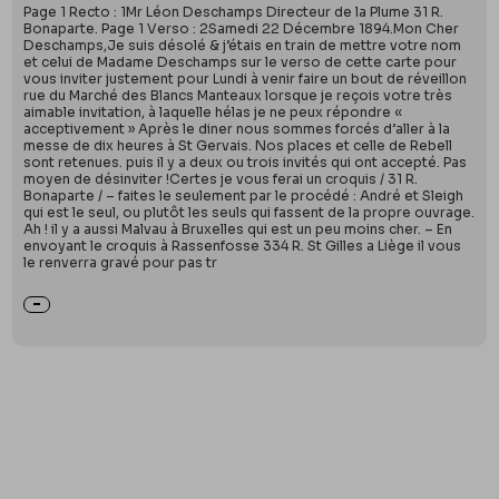
Page 1 Recto : 1Mr Léon Deschamps Directeur de la Plume 31 R.
Bonaparte. Page 1 Verso : 2Samedi 22 Décembre 1894.Mon Cher
Deschamps,Je suis désolé & j’étais en train de mettre votre nom
et celui de Madame Deschamps sur le verso de cette carte pour
vous inviter justement pour Lundi à venir faire un bout de réveillon
rue du Marché des Blancs Manteaux lorsque je reçois votre très
aimable invitation, à laquelle hélas je ne peux répondre «
acceptivement » Après le diner nous sommes forcés d’aller à la
messe de dix heures à St Gervais. Nos places et celle de Rebell
sont retenues. puis il y a deux ou trois invités qui ont accepté. Pas
moyen de désinviter !Certes je vous ferai un croquis / 31 R.
Bonaparte / – faites le seulement par le procédé : André et Sleigh
qui est le seul, ou plutôt les seuls qui fassent de la propre ouvrage.
Ah ! il y a aussi Malvau à Bruxelles qui est un peu moins cher. – En
envoyant le croquis à Rassenfosse 334 R. St Gilles a Liège il vous
le renverra gravé pour pas tr