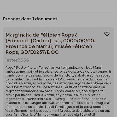
Présent dans 1 document
Marginalia de Félicien Rops à
Ajou
[Edmond] [Carlier] . s.l., 0000/00/00.
Province de Namur, musée Félicien
Rops, GD/E0237/DOC
letter
3555
Page 1 Recto : 1………« To-zol-mi-va-to ! jandez mon bedit lami,
jantez gome moi » et je vois encore les deux gros doigts rouges &
ronds comme des saucissons de Francfort, s’abattre sur le rebord
de la table, marquant la mesure.– D’où venait le père Buch qui me
donnait à Namur, en Wallonie, ces étranges leçons de solfège vers
l’an 1850 ? C’est toute une histoire ! Il était clarinettiste dans un
régiment d’infanterie saxonne. Après Waterloo, son régiment,
arriva par un beau soir à Namur, et y passa la nuit. Le billet de
logement du clarinettiste Karl-Ludwig Büch le fit échouer dans la
maison d’un boulanger qui avait une très jolie fille. Karl-Ludwig était
blond comme un panais, il avait l’oreille juste et le cœur sensible ;
les wallonnes n’ont pas seulement la beauté du diable, elles en ont
aussi la malice ; bref, le matin venu, Karl-Ludwig Büch était