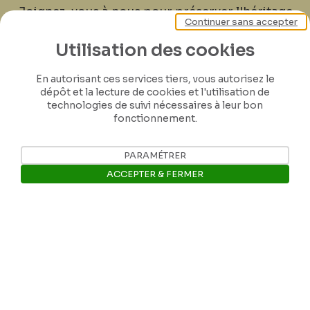
Joignez-vous à nous pour préserver l'héritage
Continuer sans accepter
de Félicien Rops ! Partagez vos lettres,
documents et connaissances afin de
Utilisation des cookies
contribuer à faire perdurer son œuvre pour
En autorisant ces services tiers, vous autorisez le
les générations futures.
dépôt et la lecture de cookies et l'utilisation de
technologies de suivi nécessaires à leur bon
fonctionnement.
Je contribue
PARAMÉTRER
ACCEPTER & FERMER
Ouvrir la barre de gestion des 