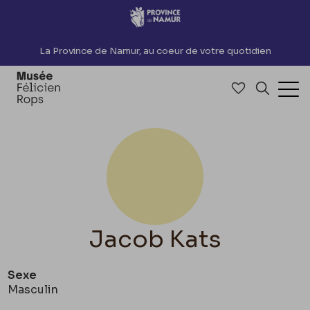
Accèder directement au contenu
La Province de Namur, au coeur de votre quotidien
Accéder à me
Recherch
Ouv
Jacob Kats
Sexe
Masculin