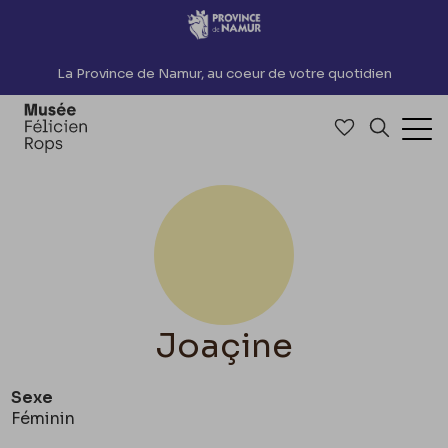
Accèder directement au contenu
La Province de Namur, au coeur de votre quotidien
Accéder à me
Recherch
Ouv
Joaçine
Sexe
Féminin