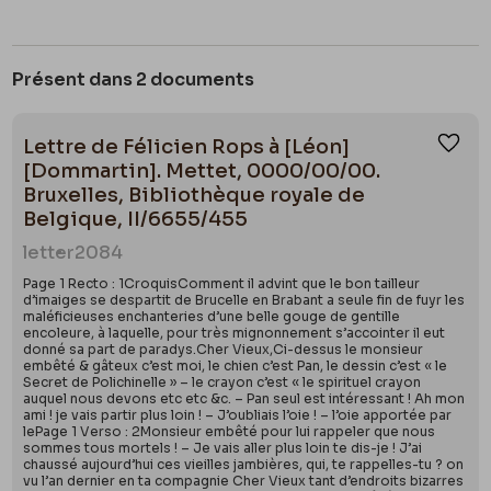
Présent dans 2 documents
Lettre de Félicien Rops à [Léon]
Ajou
[Dommartin]. Mettet, 0000/00/00.
Bruxelles, Bibliothèque royale de
Belgique, II/6655/455
letter
2084
Page 1 Recto : 1CroquisComment il advint que le bon tailleur
d’imaiges se despartit de Brucelle en Brabant a seule fin de fuyr les
maléficieuses enchanteries d’une belle gouge de gentille
encoleure, à laquelle, pour très mignonnement s’accointer il eut
donné sa part de paradys.Cher Vieux,Ci-dessus le monsieur
embêté & gâteux c’est moi, le chien c’est Pan, le dessin c’est « le
Secret de Polichinelle » – le crayon c’est « le spirituel crayon
auquel nous devons etc etc &c. – Pan seul est intéressant ! Ah mon
ami ! je vais partir plus loin ! – J’oubliais l’oie ! – l’oie apportée par
lePage 1 Verso : 2Monsieur embêté pour lui rappeler que nous
sommes tous mortels ! – Je vais aller plus loin te dis-je ! J’ai
chaussé aujourd’hui ces vieilles jambières, qui, te rappelles-tu ? on
vu l’an dernier en ta compagnie Cher Vieux tant d’endroits bizarres