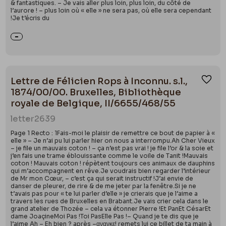
& fantastiques. – Je vais aller plus loin, plus loin, du côté de
l’aurore ! – plus loin où « elle » ne sera pas, où elle sera cependant
!Je t’écris du
Lettre de Félicien Rops à Inconnu. s.l.,
Ajou
1874/00/00. Bruxelles, Bibliothèque
royale de Belgique, II/6655/468/55
letter
2639
Page 1 Recto : 1Fais-moi le plaisir de remettre ce bout de papier à «
elle » – Je n’ai pu lui parler hier on nous a interrompu.Ah Cher Vieux
– je file un mauvais coton ! – ça n’est pas vrai ! je file l’or & la soie et
j’en fais une trame éblouissante comme le voile de Tanit !Mauvais
coton ! Mauvais coton ! répètent toujours ces animaux de dauphins
qui m’accompagnent en rêve.Je voudrais bien regarder l’intérieur
de Mr mon Cœur, – c’est ça qui serait instructif !J’ai envie de
danser de pleurer, de rire & de me jeter par la fenêtre.Si je ne
t’avais pas pour « te lui parler d’elle » je crierais que je l’aime a
travers les rues de Bruxelles en Brabant.Je vais crier cela dans le
grand atelier de Thozée – cela va étonner Pierre !Et PanEt CésarEt
dame JoaçineMoi Pas !Toi PasElle Pas !– Quand je te dis que je
l’aime Ah – Eh bien ? après –ανανκε! remets lui ce billet de ta main à