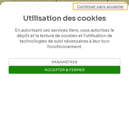
les générations futures.
Continuer sans accepter
Utilisation des cookies
Je contribue
En autorisant ces services tiers, vous autorisez le
dépôt et la lecture de cookies et l'utilisation de
technologies de suivi nécessaires à leur bon
fonctionnement.
PARAMÉTRER
ACCEPTER & FERMER
Ouvrir la barre de gestion des 