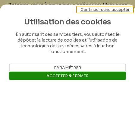
Joignez-vous à nous pour préserver l'héritage
Continuer sans accepter
de Félicien Rops ! Partagez vos lettres,
documents et connaissances afin de
Utilisation des cookies
contribuer à faire perdurer son œuvre pour
En autorisant ces services tiers, vous autorisez le
les générations futures.
dépôt et la lecture de cookies et l'utilisation de
technologies de suivi nécessaires à leur bon
fonctionnement.
Je contribue
PARAMÉTRER
ACCEPTER & FERMER
Ouvrir la barre de gestion des 