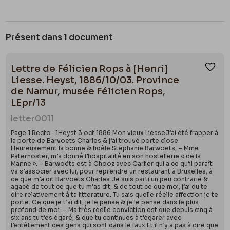
Présent dans 1 document
Lettre de Félicien Rops à [Henri]
Ajou
Liesse. Heyst, 1886/10/03. Province
de Namur, musée Félicien Rops,
LEpr/13
letter
0011
Page 1 Recto : 1Heyst 3 oct 1886.Mon vieux LiesseJ’ai été frapper à
la porte de Barvoets Charles & j’ai trouvé porte close.
Heureusement la bonne & fidèle Stéphanie Barwoëts, – Mme
Paternoster, m’a donné l’hospitalité en son hostellerie « de la
Marine ». – Barwoëts est à Chooz avec Carlier qui a ce qu’il paraît
va s’associer avec lui, pour reprendre un restaurant à Bruxelles, à
ce que m’a dit Barvoëts Charles.Je suis parti un peu contrarié &
agacé de tout ce que tu m’as dit, & de tout ce que moi, j’ai du te
dire relativement à ta litterature. Tu sais quelle réelle affection je te
porte. Ce que je t’ai dit, je le pense & je le pense dans le plus
profond de moi. – Ma très réelle conviction est que depuis cinq à
six ans tu t’es égaré, & que tu continues à t’égarer avec
l’entêtement des gens qui sont dans le faux.Et il n’y a pas à dire que