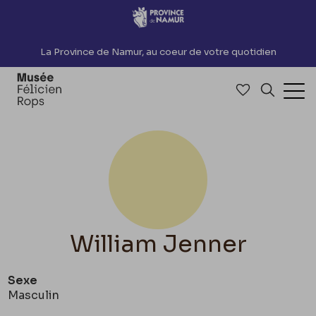
Accèder directement au contenu
La Province de Namur, au coeur de votre quotidien
Accéder à me
Recherch
Ouv
William Jenner
Sexe
Masculin