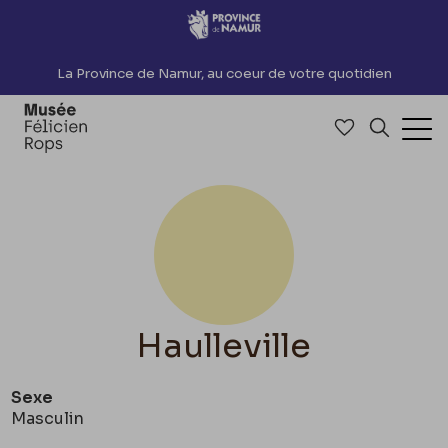
Accèder directement au contenu
La Province de Namur, au coeur de votre quotidien
Accéder à me
Recherch
Ouv
Haulleville
Sexe
Masculin