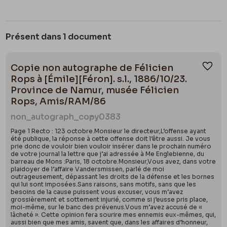
Présent dans 1 document
Copie non autographe de Félicien
Ajou
Rops à [Émile][Féron]. s.l., 1886/10/23.
Province de Namur, musée Félicien
Rops, Amis/RAM/86
non_autograph_copy
0383
Page 1 Recto : 123 octobre.Monsieur le directeur,L’offense ayant
été publique, la réponse à cette offense doit l’être aussi. Je vous
prie donc de vouloir bien vouloir insérer dans le prochain numéro
de votre journal la lettre que j’ai adressée à Me Englebienne, du
barreau de Mons :Paris, 18 octobre.Monsieur,Vous avez, dans votre
plaidoyer de l’affaire Vandersmissen, parlé de moi
outrageusement, dépassant les droits de la défense et les bornes
qui lui sont imposées.Sans raisons, sans motifs, sans que les
besoins de la cause puissent vous excuser, vous m’avez
grossièrement et sottement injurié, comme si j’eusse pris place,
moi-même, sur le banc des prévenus.Vous m’avez accusé de «
lâcheté ». Cette opinion fera sourire mes ennemis eux-mêmes, qui,
aussi bien que mes amis, savent que, dans les affaires d’honneur,