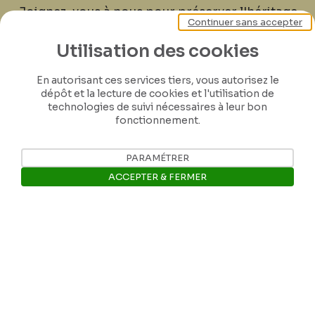
Joignez-vous à nous pour préserver l'héritage
Continuer sans accepter
de Félicien Rops ! Partagez vos lettres,
documents et connaissances afin de
Utilisation des cookies
contribuer à faire perdurer son œuvre pour
En autorisant ces services tiers, vous autorisez le
les générations futures.
dépôt et la lecture de cookies et l'utilisation de
technologies de suivi nécessaires à leur bon
fonctionnement.
Je contribue
PARAMÉTRER
ACCEPTER & FERMER
Ouvrir la barre de gestion des 