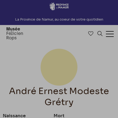
Accèder directement au contenu
La Province de Namur, au coeur de votre quotidien
Accéder à me
Recherch
Ouv
André Ernest Modeste
Grétry
Naissance
Mort