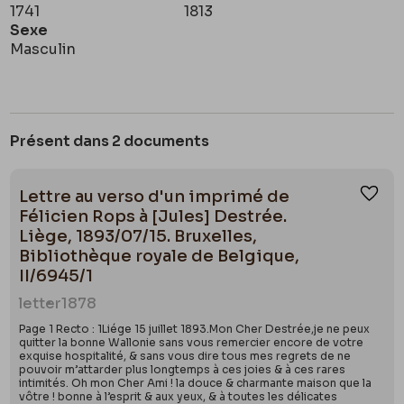
1741
1813
Sexe
Masculin
Présent dans 2 documents
Lettre au verso d'un imprimé de
Ajou
Félicien Rops à [Jules] Destrée.
Liège, 1893/07/15. Bruxelles,
Bibliothèque royale de Belgique,
II/6945/1
letter
1878
Page 1 Recto : 1Liége 15 juillet 1893.Mon Cher Destrée,je ne peux
quitter la bonne Wallonie sans vous remercier encore de votre
exquise hospitalité, & sans vous dire tous mes regrets de ne
pouvoir m’attarder plus longtemps à ces joies & à ces rares
intimités. Oh mon Cher Ami ! la douce & charmante maison que la
vôtre ! bonne à l’esprit & aux yeux, & à toutes les délicates