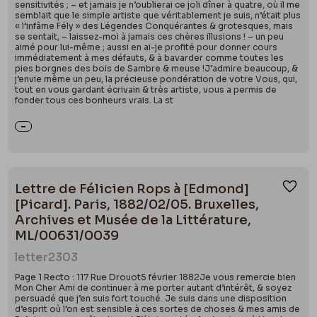
sensitivités ; – et jamais je n’oublierai ce joli dîner à quatre, où il me
semblait que le simple artiste que véritablement je suis, n’était plus
« l’infâme Fély » des Légendes Conquérantes & grotesques, mais
se sentait, – laissez-moi à jamais ces chères illusions ! – un peu
aimé pour lui-même ; aussi en ai-je profité pour donner cours
immédiatement à mes défauts, & à bavarder comme toutes les
pies borgnes des bois de Sambre & meuse !J’admire beaucoup, &
j’envie même un peu, la précieuse pondération de votre Vous, qui,
tout en vous gardant écrivain & très artiste, vous a permis de
fonder tous ces bonheurs vrais. La st
Lettre de Félicien Rops à [Edmond]
Ajou
[Picard]. Paris, 1882/02/05. Bruxelles,
Archives et Musée de la Littérature,
ML/00631/0039
letter
2303
Page 1 Recto : 117 Rue Drouot5 février 1882Je vous remercie bien
Mon Cher Ami de continuer à me porter autant d’intérêt, & soyez
persuadé que j’en suis fort touché. Je suis dans une disposition
d’esprit où l’on est sensible à ces sortes de choses & mes amis de