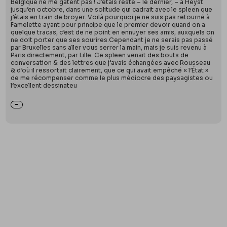
Belgique ne me gâtent pas ! J’étais resté – le dernier, – à Heyst
jusqu’en octobre, dans une solitude qui cadrait avec le spleen que
j’étais en train de broyer. Voilà pourquoi je ne suis pas retourné à
Famelette ayant pour principe que le premier devoir quand on a
quelque tracas, c’est de ne point en ennuyer ses amis, auxquels on
ne doit porter que ses sourires.Cependant je ne serais pas passé
par Bruxelles sans aller vous serrer la main, mais je suis revenu à
Paris directement, par Lille. Ce spleen venait des bouts de
conversation & des lettres que j’avais échangées avec Rousseau
& d’où il ressortait clairement, que ce qui avait empêché « l’État »
de me récompenser comme le plus médiocre des paysagistes ou
l’excellent dessinateu