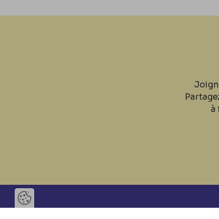
Joign
Partage
à 
Ouvrir la barre de gestion des 