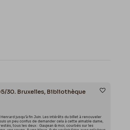
05/30. Bruxelles, Bibliothèque
Ajouter aux
ard jusqu’à fin Juin. Les intérêts du billet à renouveler
 suis un peu confus de demander cela à cette aimable dame,
estés, tous les deux : Gaujean & moi, courbés sur les
ne, une rouge, & une bleue, & de vouloir faire avec cela tous