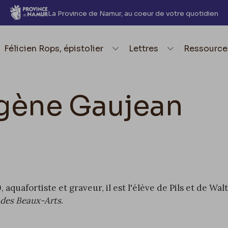
La Province de Namur, au coeur de votre quotidien
element.menu.open_menu
Félicien Rops, épistolier
element.menu.open_me
Lettres
element.
Ressource
gène Gaujean
 aquafortiste et graveur, il est l'élève de Pils et de Wa
 des Beaux-Arts
.