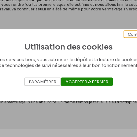
 vous rendre fou ! La première aquarelle est finie et nous allons finir la secon
ravail, va continuer seul.Il en a été de même pour votre vernisPage 1 Ver
Cont
Utilisation des cookies
 Rops à [Edmond] Deman. Corbeil-Essonnes, 1
 de Belgique, III/215/12/24
es services tiers, vous autorisez le dépôt et la lecture de cookies 
de technologies de suivi nécessaires à leur bon fonctionnement
imanche, Demi-Lune.Mon Cher Monsieur Deman, mon silence doit vous paraîtr
PARAMÉTRER
ACCEPTER & FERMER
es. J’ai naturellement bien des choses à vous dire, & je préfère vous les di
es, à un moment donné.Puis j’ai été pris comme dans un étau par la nécess
i entrepris pour eux, qui m’ennuie fort d’ailleurs, & dont j’ai hâte de me dé
non pas parce que c’est Gaujean qui grave, car il estPage 1 Verso : 2fort ha
un enfantillage, & une absurdité. En même temps je travaillais au frontispi