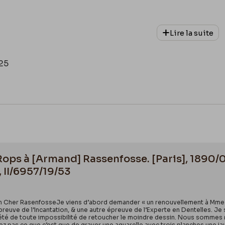
Lire la suite
25
 Rops à [Armand] Rassenfosse. [Paris], 1890/
 II/6957/19/53
n Cher RasenfosseJe viens d’abord demander « un renouvellement à Mme Henr
reuve de l’Incantation, & une autre épreuve de l’Experte en Dentelles. Je
 été de toute impossibilité de retoucher le moindre dessin. Nous sommes r
z pas ce que c’est que de graver une aquarelle avec trois planches une jau