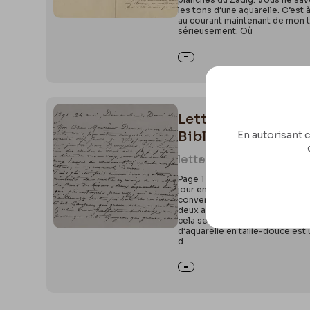
les tons d’une aquarelle. C’est à
au courant maintenant de mon t
sérieusement. Où
Lettre de Félicien
Bibliothèque royale
En autorisant c
letter
1071
Page 1 Recto : 11891. 24 mai, D
jour en jour partir pour Bruxell
conversation valent vingt lettr
deux aquarelles du Zadig que j’a
cela sera parfaitement hideux ; 
d’aquarelle en taille-douce est 
d