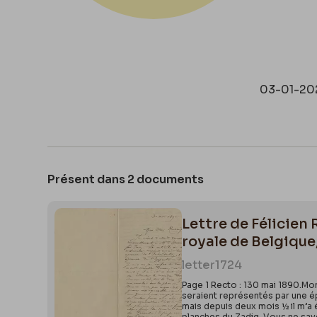
03-01-20
Présent dans 2 documents
Lettre de Félicien
royale de Belgique,
letter
1724
Page 1 Recto : 130 mai 1890.Mo
seraient représentés par une ép
mais depuis deux mois ½ il m’a
planches du Zadig. Vous ne save