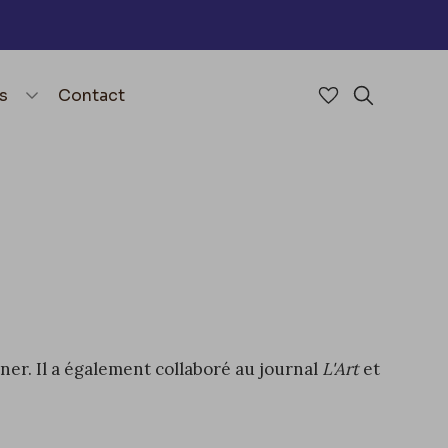
nu
menu.open_menu
s
Contact
Accéder à mes 
Rechercher
ltner. Il a également collaboré au journal
L'Art
et