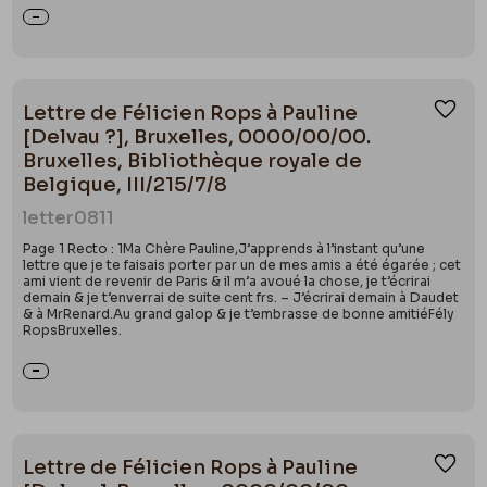
Lettre de Félicien Rops à Pauline
Ajou
[Delvau ?], Bruxelles, 0000/00/00.
Bruxelles, Bibliothèque royale de
Belgique, III/215/7/8
letter
0811
Page 1 Recto : 1Ma Chère Pauline,J’apprends à l’instant qu’une
lettre que je te faisais porter par un de mes amis a été égarée ; cet
ami vient de revenir de Paris & il m’a avoué la chose, je t’écrirai
demain & je t’enverrai de suite cent frs. – J’écrirai demain à Daudet
& à MrRenard.Au grand galop & je t’embrasse de bonne amitiéFély
RopsBruxelles.
Lettre de Félicien Rops à Pauline
Ajou