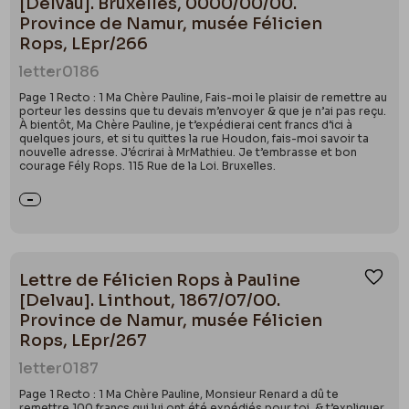
[Delvau]. Bruxelles, 0000/00/00.
Province de Namur, musée Félicien
Rops, LEpr/266
letter
0186
Page 1 Recto : 1 Ma Chère Pauline, Fais-moi le plaisir de remettre au
porteur les dessins que tu devais m’envoyer & que je n’ai pas reçu.
À bientôt, Ma Chère Pauline, je t’expédierai cent francs d’ici à
quelques jours, et si tu quittes la rue Houdon, fais-moi savoir ta
nouvelle adresse. J’écrirai à MrMathieu. Je t’embrasse et bon
courage Fély Rops. 115 Rue de la Loi. Bruxelles.
Lettre de Félicien Rops à Pauline
Ajou
[Delvau]. Linthout, 1867/07/00.
Province de Namur, musée Félicien
Rops, LEpr/267
letter
0187
Page 1 Recto : 1 Ma Chère Pauline, Monsieur Renard a dû te
remettre 100 francs qui lui ont été expédiés pour toi, & t’expliquer