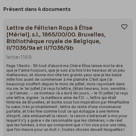
Présent dans 4 documents
Lettre de Félicien Rops à Élise
Ajou
[Mériel]. s.l., 1865/00/00. Bruxelles,
Bibliothèque royale de Belgique,
II/7036/9a et II/7036/9b
letter
1169
Page 1 Recto : 1Et tout d’abord ma Chère Élise laisse moi te dire
que je t’aime toujours, que je suis à la fois très heureux et un peu
malheureux, et donne moi vite tes grands yeux que je les baise
mille fois avant de commencer à me plaindre.C’est que j’ai
beaucoup souffert depuis le mois de juillet, mois rayonnant dans
ma vie, le 1er juillet j’ai reçu ta lettre, j’étais heureux, bon, sensible ;
– je t’aimais ; – ce bonheur-là a duré dix jours, – le 10 juillet j’ai reçu
une lettre, signée : la meilleure amie de F.D. –, lettre qui était
timbrée de Bruxelles, et écrite sous ton inspiration par MmePauline
ta sœur, très probablement ; lettre du reste d’une convenance
parfaite, et très fine comme tout ce qui échappe à une femme
d’esprit, cela embaumait la raison ; la raison s’adressait à moi pour
lequel il n’y a guère « de raisonnable que les chimères, » de réel
que les fumées, à moi qui comprend que « l’on vive pour une idée,
que l’on meure pour un mot » ; toutes choses devant lesquelles l