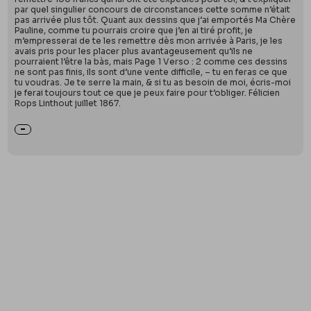
par quel singulier concours de circonstances cette somme n’était
pas arrivée plus tôt. Quant aux dessins que j’ai emportés Ma Chère
Pauline, comme tu pourrais croire que j’en ai tiré profit, je
m’empresserai de te les remettre dès mon arrivée à Paris, je les
avais pris pour les placer plus avantageusement qu’ils ne
pourraient l’être la bàs, mais Page 1 Verso : 2 comme ces dessins
ne sont pas finis, ils sont d’une vente difficile, – tu en feras ce que
tu voudras. Je te serre la main, & si tu as besoin de moi, écris-moi
je ferai toujours tout ce que je peux faire pour t’obliger. Félicien
Rops Linthout juillet 1867.