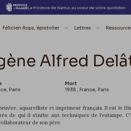
La Province de Namur, au coeur de votre quotidien
element.menu.open_menu
Félicien Rops, épistolier
element.menu.open_me
Lettres
element.
Ressource
gène Alfred Delâ
e
Mort
nce, Paris
1938 , France, Paris
eintre, aquarelliste et imprimeur français. Il est le f
rès de qui il s'initie aux techniques de l'estampe. C
 collaborateur de son père.