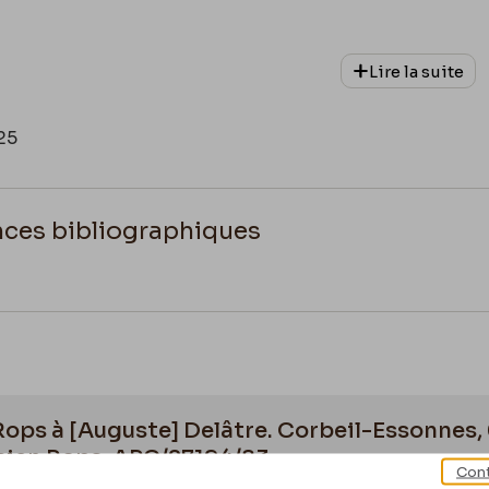
Lire la suite
25
nces bibliographiques
is Cate, Nicholas-Henry Zmelty et Hélène Koehl,
Impressions
an, Silvana Editoriale,
2014
 Rops à [Auguste] Delâtre. Corbeil-Essonne
cien Rops, APC/27194/83
Cont