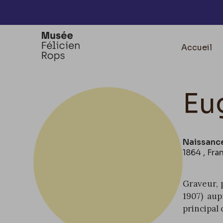
Accèder directement au contenu
Accueil
Eu
Naissanc
1864 , Fra
Graveur, p
1907) aup
principal