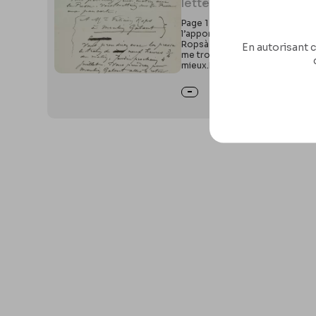
letter
0293
Page 1 Recto : 1LundiMon Cher De
l’apporter ici, je paierai tous 
Ropsà Moulin GalantVous prendri
En autorisant c
me trouverez à la Gare de Moul
mieux.Page 1 Recto : 2Bertran