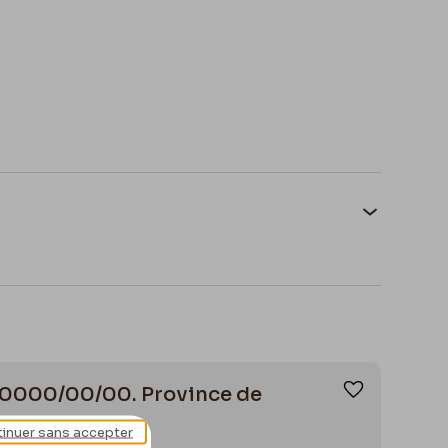
 à Montmartre, Eugène Delâtre & Alfredo
s, 0000/00/00. Province de
Ajouter aux
inuer sans accepter