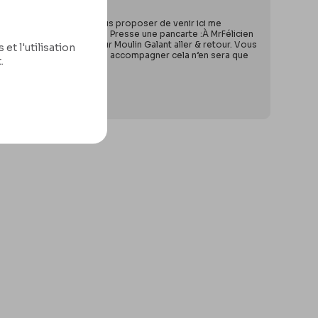
 petite Presse, je vais vous proposer de venir ici me
resse. Vous mettriez sur la Presse une pancarte :À MrFélicien
uillet. Vous prendrez pour Moulin Galant aller & retour. Vous
et l'utilisation
 cela. Si Eugène veut vous accompagner cela n’en sera que
.
 à vousF. Rops