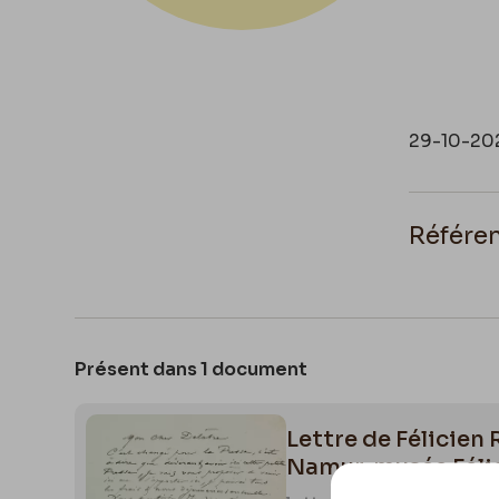
29-10-20
Référe
Philip Den
Müller
, Mil
Présent dans 1 document
Lettre de Félicien
Namur, musée Féli