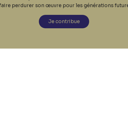
faire perdurer son œuvre pour les générations futur
Je contribue
cookies
Nos coordonnées
Tél: +32 81 77 67 55
E-mail: info@museerops.