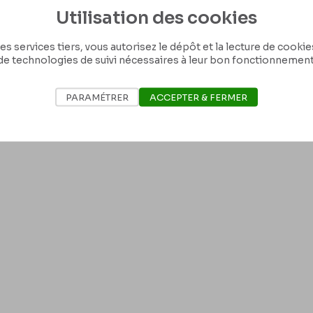
Utilisation des cookies
lâtreC’est changé pour la Presse, c’est à dire que désirant avoir ici cette
les frais & nous déjeunerions ensemble. Vous partiriez Jeudi matin avec la P
ez avec la presse le train de neuf heures 3/4 du matin, Jeudi prochain, 4 J
es services tiers, vous autorisez le dépôt et la lecture de cookies 
in Galantc’est. Nous descendrons la Presse du train, j’ai des hommes pour
de technologies de suivi nécessaires à leur bon fonctionnement
d viendra probablement.Répondez moi vite un mot mon Cher Delâtre & bien
PARAMÉTRER
ACCEPTER & FERMER