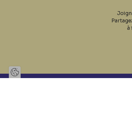
Joign
Partage
à 
Ouvrir la barre de gestion des 