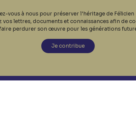
ez-vous à nous pour préserver l'héritage de Félicien 
z vos lettres, documents et connaissances afin de co
faire perdurer son œuvre pour les générations futur
Je contribue
cookies
Nos coordonnées
Tél: +32 81 77 67 55