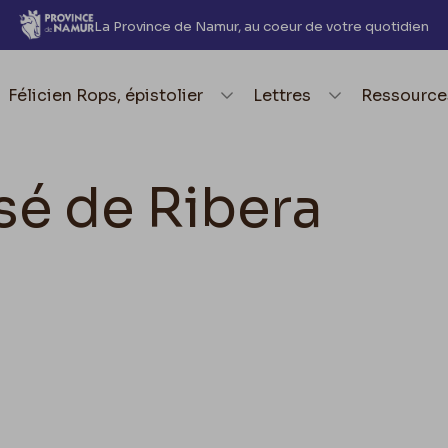
La Province de Namur, au coeur de votre quotidien
element.menu.open_menu
Félicien Rops, épistolier
element.menu.open_me
Lettres
element.
Ressource
sé de Ribera