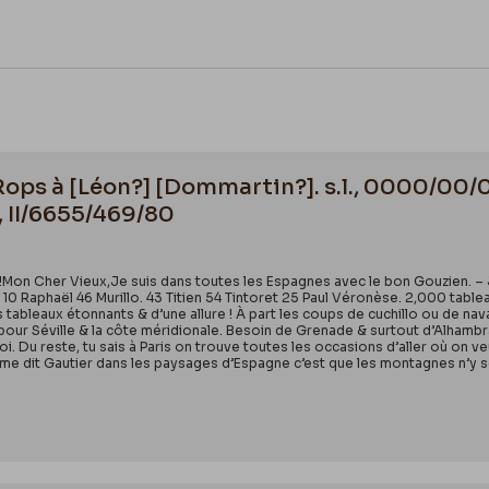
 Rops à [Léon?] [Dommartin?]. s.l., 0000/00/
, II/6655/469/80
 !Mon Cher Vieux,Je suis dans toutes les Espagnes avec le bon Gouzien. –
0 Raphaël 46 Murillo. 43 Titien 54 Tintoret 25 Paul Véronèse. 2,000 tableau
tableaux étonnants & d’une allure ! À part les coups de cuchillo ou de nava
pour Séville & la côte méridionale. Besoin de Grenade & surtout d’Alhambra 
oi. Du reste, tu sais à Paris on trouve toutes les occasions d’aller où on 
me dit Gautier dans les paysages d’Espagne c’est que les montagnes n’y so