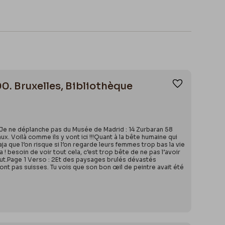
00. Bruxelles, Bibliothèque
Ajouter aux
 Je ne déplanche pas du Musée de Madrid : 14 Zurbaran 58
x. Voilà comme ils y vont ici !!!Quant à la bête humaine qui
ja que l’on risque si l’on regarde leurs femmes trop bas la vie
! besoin de voir tout cela, c’est trop bête de ne pas l’avoir
veut.Page 1 Verso : 2Et des paysages brulés dévastés
nt pas suisses. Tu vois que son bon œil de peintre avait été