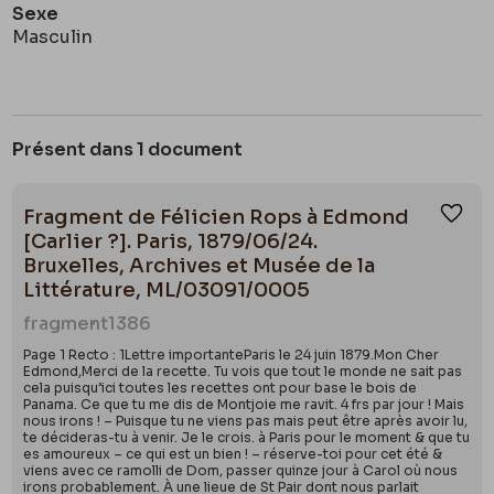
Sexe
Masculin
Présent dans 1 document
Fragment de Félicien Rops à Edmond
Ajou
[Carlier ?]. Paris, 1879/06/24.
Bruxelles, Archives et Musée de la
Littérature, ML/03091/0005
fragment
1386
Page 1 Recto : 1Lettre importanteParis le 24 juin 1879.Mon Cher
Edmond,Merci de la recette. Tu vois que tout le monde ne sait pas
cela puisqu’ici toutes les recettes ont pour base le bois de
Panama. Ce que tu me dis de Montjoie me ravit. 4 frs par jour ! Mais
nous irons ! – Puisque tu ne viens pas mais peut être après avoir lu,
te décideras-tu à venir. Je le crois. à Paris pour le moment & que tu
es amoureux – ce qui est un bien ! – réserve-toi pour cet été &
viens avec ce ramolli de Dom, passer quinze jour à Carol où nous
irons probablement. À une lieue de St Pair dont nous parlait