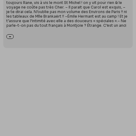
toujours Rane, vis à vis le mont St Michel ! on y vit pour rien & le
voyage ne coûte pas très Cher. – Il parait que Carol est exquis, –
je te dirai cela. N’oublie pas mon volume des Environs de Paris !! ni
les tableaux de Mlle Brankaërt !! –Émile Hermant est au camp ! Et je
t’assure que l’intimité avec elle a des douceurs « spéciales ».– Ne
parle-t-on pas du tout français à Montjoie ? Étrange. C’est un anci