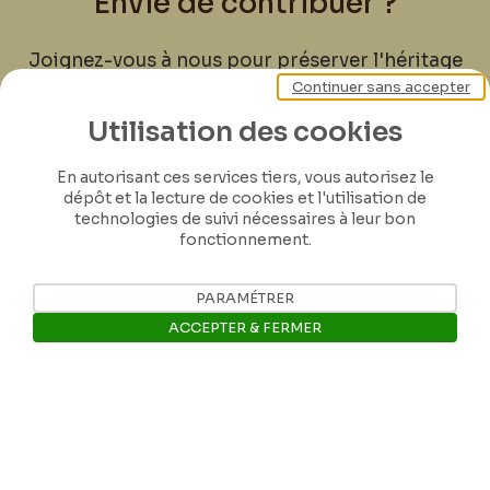
Envie de contribuer ?
Joignez-vous à nous pour préserver l'héritage
de Félicien Rops ! Partagez vos lettres,
Continuer sans accepter
documents et connaissances afin de
Utilisation des cookies
contribuer à faire perdurer son œuvre pour
les générations futures.
En autorisant ces services tiers, vous autorisez le
dépôt et la lecture de cookies et l'utilisation de
technologies de suivi nécessaires à leur bon
Je contribue
fonctionnement.
PARAMÉTRER
ACCEPTER & FERMER
Ouvrir la barre de gestion des 