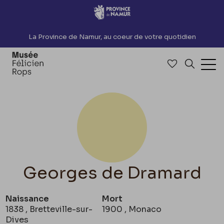
Accèder directement au contenu
La Province de Namur, au coeur de votre quotidien
Accéder à me
Recherch
Ouv
Georges de Dramard
Naissance
Mort
1838 , Bretteville-sur-
1900 , Monaco
Dives