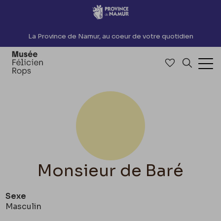
Accèder directement au contenu
La Province de Namur, au coeur de votre quotidien
Accéder à me
Recherch
Ouv
Monsieur de Baré
Sexe
Masculin