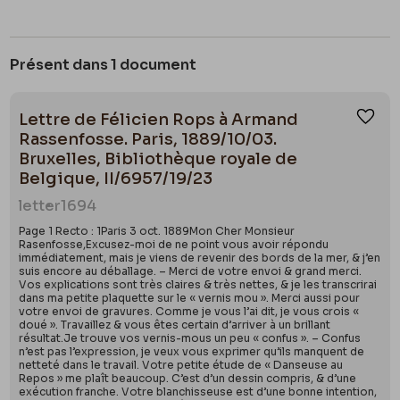
Présent dans 1 document
Lettre de Félicien Rops à Armand
Ajou
Rassenfosse. Paris, 1889/10/03.
Bruxelles, Bibliothèque royale de
Belgique, II/6957/19/23
letter
1694
Page 1 Recto : 1Paris 3 oct. 1889Mon Cher Monsieur
Rasenfosse,Excusez-moi de ne point vous avoir répondu
immédiatement, mais je viens de revenir des bords de la mer, & j’en
suis encore au déballage. – Merci de votre envoi & grand merci.
Vos explications sont très claires & très nettes, & je les transcrirai
dans ma petite plaquette sur le « vernis mou ». Merci aussi pour
votre envoi de gravures. Comme je vous l’ai dit, je vous crois «
doué ». Travaillez & vous êtes certain d’arriver à un brillant
résultat.Je trouve vos vernis-mous un peu « confus ». – Confus
n’est pas l’expression, je veux vous exprimer qu’ils manquent de
netteté dans le travail. Votre petite étude de « Danseuse au
Repos » me plaît beaucoup. C’est d’un dessin compris, & d’une
exécution franche. Votre blanchisseuse est d’une bonne intention,