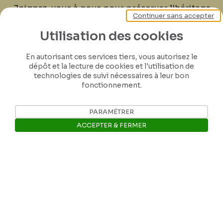
Joignez-vous à nous pour préserver l'héritage
Continuer sans accepter
de Félicien Rops ! Partagez vos lettres,
documents et connaissances afin de
Utilisation des cookies
contribuer à faire perdurer son œuvre pour
En autorisant ces services tiers, vous autorisez le
les générations futures.
dépôt et la lecture de cookies et l'utilisation de
technologies de suivi nécessaires à leur bon
fonctionnement.
Je contribue
PARAMÉTRER
ACCEPTER & FERMER
Ouvrir la barre de gestion des 