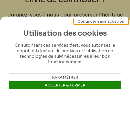
Joignez-vous à nous pour préserver l'héritage
Continuer sans accepter
de Félicien Rops ! Partagez vos lettres,
documents et connaissances afin de
Utilisation des cookies
contribuer à faire perdurer son œuvre pour
les générations futures.
En autorisant ces services tiers, vous autorisez le
dépôt et la lecture de cookies et l'utilisation de
technologies de suivi nécessaires à leur bon
Je contribue
fonctionnement.
PARAMÉTRER
ACCEPTER & FERMER
Ouvrir la barre de gestion des 