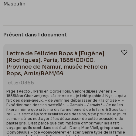
Masculin
Présent dans 1 document
Lettre de Félicien Rops à [Eugène]
Ajou
[Rodrigues]. Paris, 1885/00/00.
Province de Namur, musée Félicien
Rops, Amis/RAM/69
letter
0366
Page 1 Recto : 1Paris en Corbeillois. VendrediDies Veneris.–
1885Mon Cher ami,reçu « la chose » – je télégraphie à Nys, – qui a
fait des demi-aveux, – de venir me débarasser de « la chose ». –
Expédier mes dessins pastellés, – Jamais – Jamais ! – Je ne les
fixerai même que si tu me dis formellement de le faire & Sous ton
œil – Ils sont déja fort éreintés ces dessins, & j’ai pour deux jours
au moins à les nettoyer à les débarasser de cette poussière de
pastel gris. C’est parce que cet imbécile d’imprimeur les a fait
voyager qu’ils sont dans cet état ! Donc, Mon Vieil, grimpe sur «
Convolvulus – (de «convolvere» enlacer Genre type de la famille