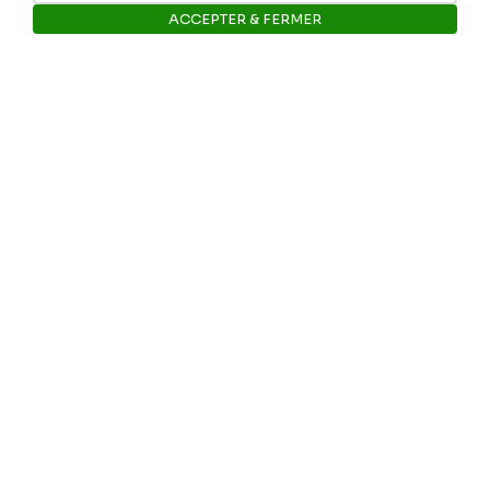
ACCEPTER & FERMER
Ouvrir la barre de gestion des 