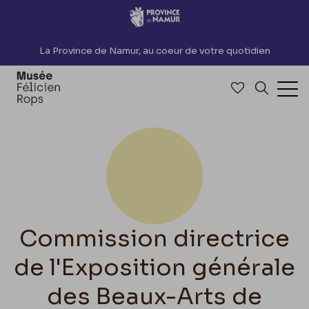
Accèder directement au contenu
La Province de Namur, au coeur de votre quotidien
Accéder à me
Recherch
Ouv
Commission directrice
de l'Exposition générale
des Beaux-Arts de