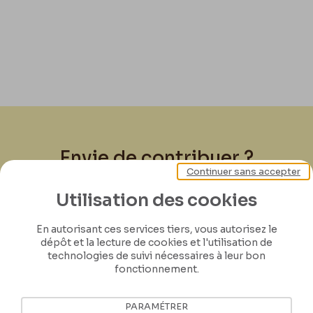
Envie de contribuer ?
Continuer sans accepter
Joignez-vous à nous pour préserver l'héritage
Utilisation des cookies
de Félicien Rops ! Partagez vos lettres,
documents et connaissances afin de
En autorisant ces services tiers, vous autorisez le
dépôt et la lecture de cookies et l'utilisation de
contribuer à faire perdurer son œuvre pour
technologies de suivi nécessaires à leur bon
les générations futures.
fonctionnement.
Je contribue
PARAMÉTRER