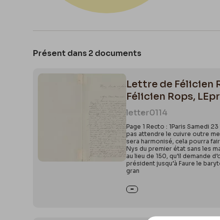
Présent dans 2 documents
Lettre de Félicien
Félicien Rops, LEpr
letter
0114
Page 1 Recto : 1Paris Samedi 2
pas attendre le cuivre outre mes
sera harmonisé, cela pourra fai
Nys du premier état sans les ma
au lieu de 150, qu’il demande d’
président jusqu’à Faure le bary
gran