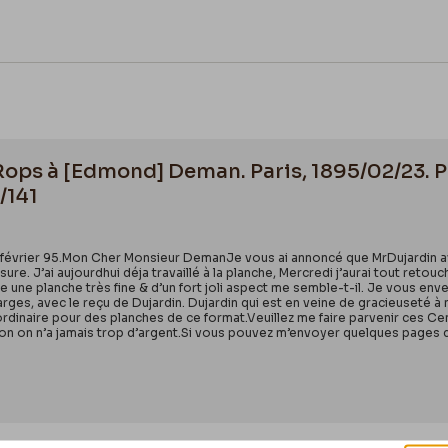
 Rops à [Edmond] Deman. Paris, 1895/02/23.
/141
3 février 95.Mon Cher Monsieur DemanJe vous ai annoncé que MrDujardin av
ure. J’ai aujourdhui déja travaillé à la planche, Mercredi j’aurai tout reto
re une planche très fine & d’un fort joli aspect me semble-t-il. Je vous e
rges, avec le reçu de Dujardin. Dujardin qui est en veine de gracieuseté 
ordinaire pour des planches de ce format.Veuillez me faire parvenir ces Cent
ton on n’a jamais trop d’argent.Si vous pouvez m’envoyer quelques pages 