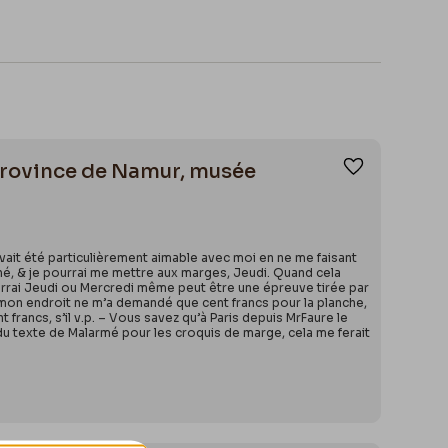
 Province de Namur, musée
Ajouter aux
ait été particulièrement aimable avec moi en ne me faisant
uché, & je pourrai me mettre aux marges, Jeudi. Quand cela
nverrai Jeudi ou Mercredi même peut être une épreuve tirée par
à mon endroit ne m’a demandé que cent francs pour la planche,
 francs, s’il v.p. – Vous savez qu’à Paris depuis MrFaure le
du texte de Malarmé pour les croquis de marge, cela me ferait