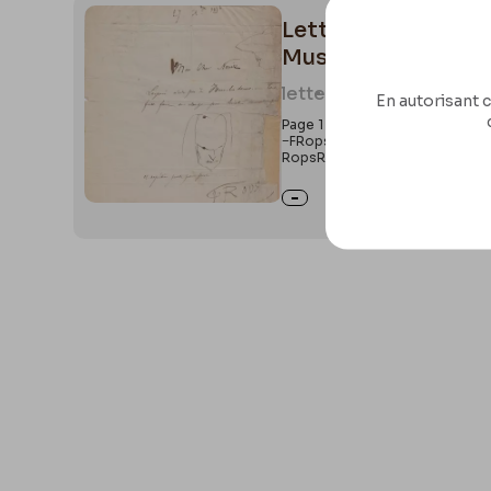
Lettre de Félicien R
Musée de la Litté
letter
1344
En autorisant c
Page 1 Recto : 1Mon Cher Neuiz
−FRops.Page 1 Verso : 2anein
RopsRollandBaratteMontaubry