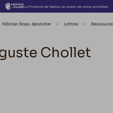
La Province de Namur, au coeur de votre quotidien
element.menu.open_menu
Félicien Rops, épistolier
element.menu.open_me
Lettres
element.
Ressource
guste Chollet