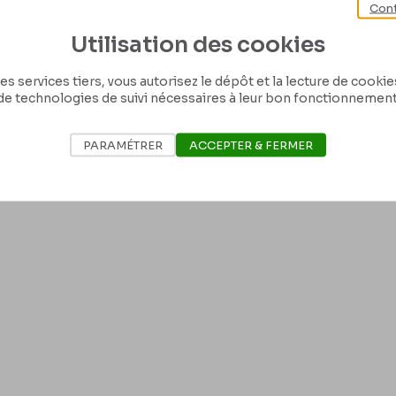
Cont
ops à [Victor ?] Neuiz [Hallaux ?]. s.l., 1856/1
Utilisation des cookies
rature, ML/00623/0002
es services tiers, vous autorisez le dépôt et la lecture de cookies 
de technologies de suivi nécessaires à leur bon fonctionnement
CroquisLoupin n’est pas à Isnes-les dames. – Tache faire faire sa charge 
tzGerbaultJoséphineClaraf MarieMontaubryCarolineMontaubryOnarVandesa
CholletScarronRopshallauxB CoveliersJouretWeberDe costerDuvivierL
PARAMÉTRER
ACCEPTER & FERMER