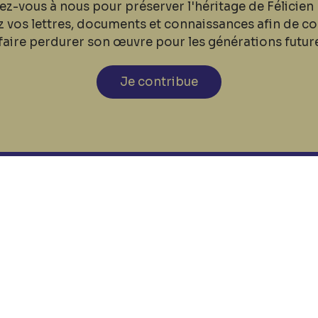
ez-vous à nous pour préserver l'héritage de Félicien 
z vos lettres, documents et connaissances afin de co
faire perdurer son œuvre pour les générations futur
Je contribue
cookies
Nos coordonnées
Tél: +32 81 77 67 55
E-mail: info@museerops.