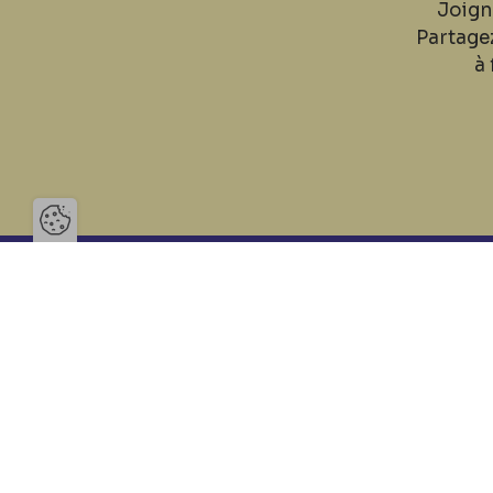
Joign
Partage
à 
Ouvrir la barre de gestion des 