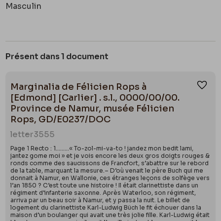
Masculin
Présent dans 1 document
Marginalia de Félicien Rops à
Ajou
[Edmond] [Carlier] . s.l., 0000/00/00.
Province de Namur, musée Félicien
Rops, GD/E0237/DOC
letter
3555
Page 1 Recto : 1………« To-zol-mi-va-to ! jandez mon bedit lami,
jantez gome moi » et je vois encore les deux gros doigts rouges &
ronds comme des saucissons de Francfort, s’abattre sur le rebord
de la table, marquant la mesure.– D’où venait le père Buch qui me
donnait à Namur, en Wallonie, ces étranges leçons de solfège vers
l’an 1850 ? C’est toute une histoire ! Il était clarinettiste dans un
régiment d’infanterie saxonne. Après Waterloo, son régiment,
arriva par un beau soir à Namur, et y passa la nuit. Le billet de
logement du clarinettiste Karl-Ludwig Büch le fit échouer dans la
maison d’un boulanger qui avait une très jolie fille. Karl-Ludwig était