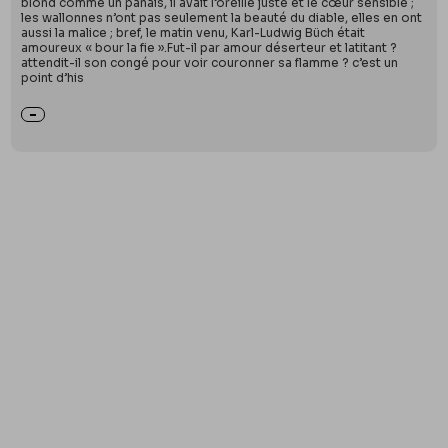
blond comme un panais, il avait l’oreille juste et le cœur sensible ;
les wallonnes n’ont pas seulement la beauté du diable, elles en ont
aussi la malice ; bref, le matin venu, Karl-Ludwig Büch était
amoureux « bour la fie ».Fut-il par amour déserteur et latitant ?
attendit-il son congé pour voir couronner sa flamme ? c’est un
point d’his