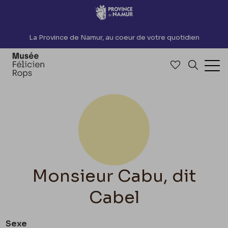
Accèder directement au contenu
La Province de Namur, au coeur de votre quotidien
Accéder à me
Recherch
Ouv
Monsieur Cabu, dit
Cabel
Sexe