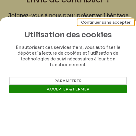
Joignez-vous à nous pour préserver l'héritage
Continuer sans accepter
de Félicien Rops ! Partagez vos lettres,
documents et connaissances afin de
Utilisation des cookies
contribuer à faire perdurer son œuvre pour
les générations futures.
En autorisant ces services tiers, vous autorisez le
dépôt et la lecture de cookies et l'utilisation de
technologies de suivi nécessaires à leur bon
Je contribue
fonctionnement.
PARAMÉTRER
ACCEPTER & FERMER
Ouvrir la barre de gestion des 