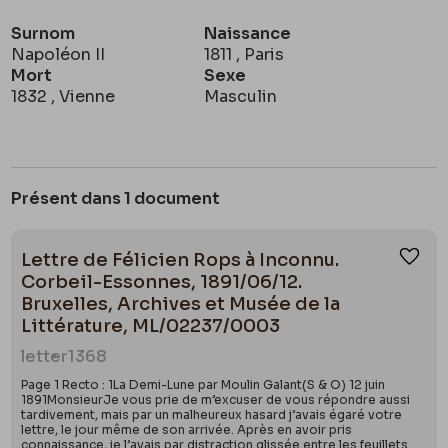
Surnom
Naissance
Napoléon II
1811 , Paris
Mort
Sexe
1832 , Vienne
Masculin
Présent dans 1 document
Lettre de Félicien Rops à Inconnu.
Ajou
Corbeil-Essonnes, 1891/06/12.
Bruxelles, Archives et Musée de la
Littérature, ML/02237/0003
letter
1368
Page 1 Recto : 1La Demi-Lune par Moulin Galant(S & O) 12 juin
1891MonsieurJe vous prie de m’excuser de vous répondre aussi
tardivement, mais par un malheureux hasard j’avais égaré votre
lettre, le jour même de son arrivée. Après en avoir pris
connaissance, je l’avais par distraction glissée entre les feuillets