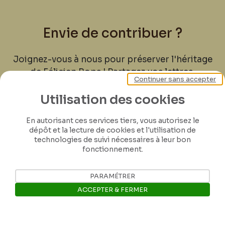
Envie de contribuer ?
Joignez-vous à nous pour préserver l'héritage
de Félicien Rops ! Partagez vos lettres,
Continuer sans accepter
documents et connaissances afin de
contribuer à faire perdurer son œuvre pour
Utilisation des cookies
les générations futures.
En autorisant ces services tiers, vous autorisez le
dépôt et la lecture de cookies et l'utilisation de
Je contribue
technologies de suivi nécessaires à leur bon
fonctionnement.
PARAMÉTRER
ACCEPTER & FERMER
Ouvrir la barre de gestion des 