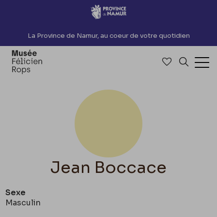
Accèder directement au contenu
La Province de Namur, au coeur de votre quotidien
Accéder à me
Recherch
Ouv
Jean Boccace
Sexe
Masculin