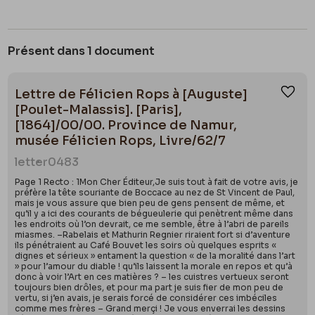
Présent dans 1 document
Lettre de Félicien Rops à [Auguste]
Ajou
[Poulet-Malassis]. [Paris],
[1864]/00/00. Province de Namur,
musée Félicien Rops, Livre/62/7
letter
0483
Page 1 Recto : 1Mon Cher Éditeur,Je suis tout à fait de votre avis, je
préfère la tête souriante de Boccace au nez de St Vincent de Paul,
mais je vous assure que bien peu de gens pensent de même, et
qu’il y a ici des courants de bégueulerie qui penètrent même dans
les endroits où l’on devrait, ce me semble, être à l’abri de pareils
miasmes. –Rabelais et Mathurin Regnier riraient fort si d’aventure
ils pénétraient au Café Bouvet les soirs où quelques esprits «
dignes et sérieux » entament la question « de la moralité dans l’art
» pour l’amour du diable ! qu’ils laissent la morale en repos et qu’à
donc à voir l’Art en ces matières ? – les cuistres vertueux seront
toujours bien drôles, et pour ma part je suis fier de mon peu de
vertu, si j’en avais, je serais forcé de considérer ces imbéciles
comme mes frères – Grand merçi ! Je vous enverrai les dessins