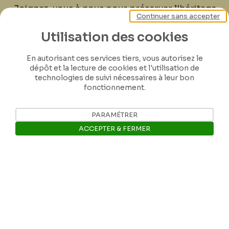
Joignez-vous à nous pour préserver l'héritage
Continuer sans accepter
de Félicien Rops ! Partagez vos lettres,
documents et connaissances afin de
Utilisation des cookies
contribuer à faire perdurer son œuvre pour
En autorisant ces services tiers, vous autorisez le
les générations futures.
dépôt et la lecture de cookies et l'utilisation de
technologies de suivi nécessaires à leur bon
fonctionnement.
Je contribue
PARAMÉTRER
ACCEPTER & FERMER
Ouvrir la barre de gestion des 