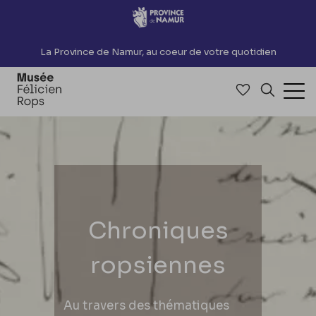
Accèder directement au contenu
La Province de Namur, au coeur de votre quotidien
Accéder à me
Recherch
Ouv
Chroniques
ropsiennes
Au travers des thématiques