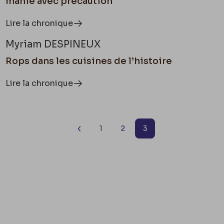
manie avec précaution
Lire la chronique
Myriam DESPINEUX
Rops dans les cuisines de l’histoire
Lire la chronique
1
2
3
Page précédente
Aller à la page 1 sur 3
Aller à la page 2 sur 3