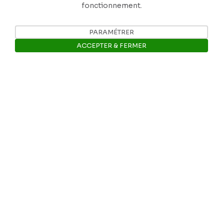
fonctionnement.
PARAMÉTRER
ACCEPTER & FERMER
Ouvrir la barre de gestion des 
Nos coordonnées
Tél: +32 81 77 67 55