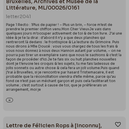
Bruxelles, Archives et Musée de la
Littérature, ML/00026/0161
letter
2041
Page 1 Recto : 1Plus de papier ! – Plus un brin, – force m’est de
prendre le premier chiffon venu.Mon Cher VieuxJe vais dans
quelques jours m’occuper activement de toi & de ton livre. J’ai une
idée & je te la dirai : d’abord il n’y a que deux planches qui
rentreront là dedans : le frontispice & La lecture du Grimoire. Puis
nous dirons à Mlle Doucé : vous vous chargez de tous les frais &
vous nous donnez à nous deux Hannon autant par volume, – on ne
pourra pas tirer un exemplaire sans que nous le sachions & c’est la
façon de procéder d’ici.Je te fais six ou huit planches nouvelles
dont je t’envoie les croquis & les sujets, tu me fais ladessus de
jolis sonnets ou autre chose & cela fera un joli volume.Puis quand
j’irai à Bruxelles, si je rencontre par hasard Tristemacaire, il est
probable que la réconciliation viendra d’elle même, parce qu’au
fond ce n’est pas un méchant garçon et puis cela faciliterait ton
volume ; c’est surtout à cause de toi, que je préfèrerais un
arrangement, moi je
Lettre de Félicien Rops à [Inconnu],
Ajou