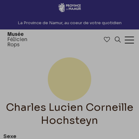
Accèder directement au contenu
La Province de Namur, au coeur de votre quotidien
Accéder à me
Recherch
Ouv
Charles Lucien Corneille
Hochsteyn
Sexe