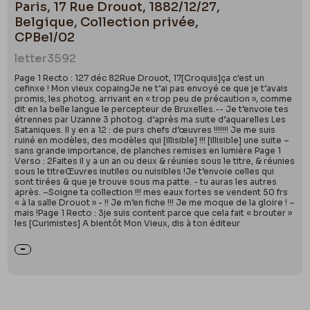
Paris, 17 Rue Drouot, 1882/12/27,
Belgique, Collection privée,
CPBel/02
letter
3592
Page 1 Recto : 127 déc 82Rue Drouot, 17[Croquis]ça c'est un
cefinxe ! Mon vieux copaingJe ne t’ai pas envoyé ce que je t’avais
promis, les photog. arrivant en « trop peu de précaution », comme
dit en la belle langue le percepteur de Bruxelles.-- Je t’envoie tes
étrennes par Uzanne 3 photog. d’après ma suite d’aquarelles Les
Sataniques. Il y en a 12 : de purs chefs d’œuvres !!!!!!! Je me suis
ruiné en modèles, des modèles qui [illisible] !!! [illisible] une suite –
sans grande importance, de planches remises en lumière Page 1
Verso : 2Faites il y a un an ou deux & réunies sous le titre, & réunies
sous le titreŒuvres inutiles ou nuisibles !Je t’envoie celles qui
sont tirées & que je trouve sous ma patte. - tu auras les autres
après. –Soigne ta collection !!! mes eaux fortes se vendent 50 frs
« à la salle Drouot » - !! Je m’en fiche !!! Je me moque de la gloire ! –
mais !Page 1 Recto : 3je suis content parce que cela fait « brouter »
les [Curimistes] A bientôt Mon Vieux, dis à ton éditeur