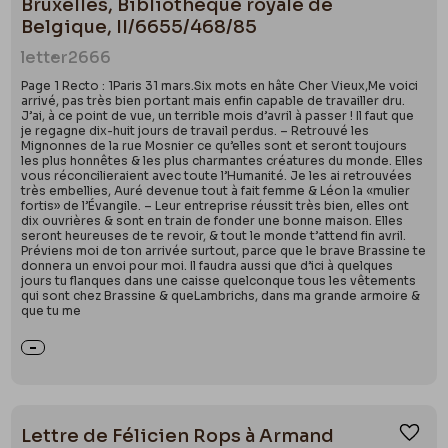
doute cette déception qui pousse Caillebotte à
Bruxelles, Bibliothèque royale de
s’entourer d’autres artistes de l’avant-garde dont il
Belgique, II/6655/468/85
devient un ami proche : Claude Monet (1840-1926)
letter
2666
dont il paie parfois le loyer de ses ateliers, Auguste
Page 1 Recto : 1Paris 31 mars.Six mots en hâte Cher Vieux,Me voici
Renoir (1841-1919), à qui il achète le
Bal du Moulin de
arrivé, pas très bien portant mais enfin capable de travailler dru.
J’ai, à ce point de vue, un terrible mois d’avril à passer ! Il faut que
la Galette
en 1876 ou encore Giuseppe De Nittis
je regagne dix-huit jours de travail perdus. – Retrouvé les
Mignonnes de la rue Mosnier ce qu’elles sont et seront toujours
(1846-1884) chez qui il va peindre sur le motif à
les plus honnêtes & les plus charmantes créatures du monde. Elles
Naples (1872, 1876). Entre 1860 et 1879, Gustave et
vous réconcilieraient avec toute l’Humanité. Je les ai retrouvées
très embellies, Auré devenue tout à fait femme & Léon la «mulier
son frère possède une belle demeure dans
fortis» de l’Évangile. – Leur entreprise réussit très bien, elles ont
dix ouvrières & sont en train de fonder une bonne maison. Elles
l’Essonne, près de Paris, où il peint en plein air,
seront heureuses de te revoir, & tout le monde t’attend fin avril.
comme beaucoup d’autres impressionnistes.
Préviens moi de ton arrivée surtout, parce que le brave Brassine te
donnera un envoi pour moi. Il faudra aussi que d’ici à quelques
Aujourd’hui, cette maison d’artiste est transformée
jours tu flanques dans une caisse quelconque tous les vêtements
qui sont chez Brassine & queLambrichs, dans ma grande armoire &
en centre d’art
que tu me
(
http://www.proprietecaillebotte.fr/la-
propriete/gustave-caillebotte-447.html
). Plus tard,
il achète une propriété à Gennevilliers tout en
gardant un appartement à Paris. Caillebotte est
passionné par le jardinage et le canotage, au même
Lettre de Félicien Rops à Armand
Ajou