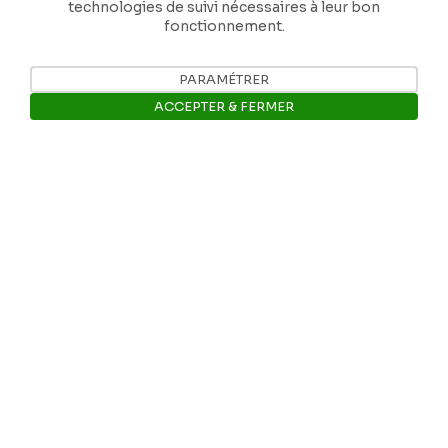
technologies de suivi nécessaires à leur bon
fonctionnement.
PARAMÉTRER
ACCEPTER & FERMER
Ouvrir la barre de gestion des 
Nos coordonnées
Tél: +32 81 77 67 55