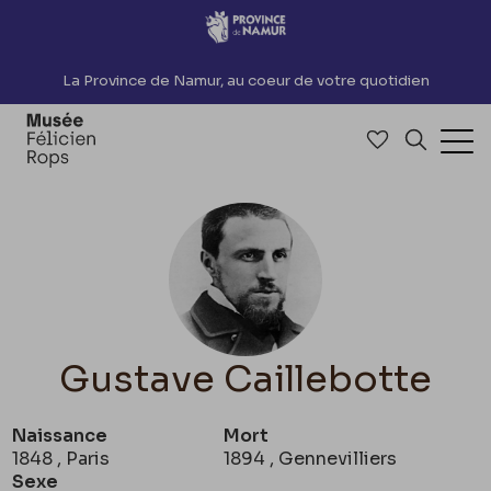
Accèder directement au contenu
La Province de Namur, au coeur de votre quotidien
Accéder à me
Recherch
Ouv
Gustave Caillebotte
Naissance
Mort
1848 , Paris
1894 , Gennevilliers
Sexe