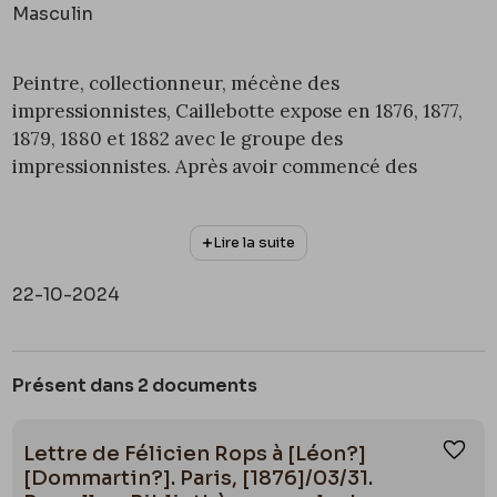
Masculin
Peintre, collectionneur, mécène des
impressionnistes, Caillebotte expose en 1876, 1877,
1879, 1880 et 1882 avec le groupe des
impressionnistes. Après avoir commencé des
études de droit, il entre dans l’atelier du peintre
académique Léon Bonnat. En 1873, il réussit
Lire la suite
l’examen d’entrée de l’Ecole des Beaux-arts de
Paris. Issu d’une famille d’industriels, il hérite à la
22-10-2024
mort de son père, en 1874 d’une fortune
suffisamment conséquente pour pouvoir se
consacrer à sa passion : la peinture. Son tableau
Présent dans 2 documents
actuellement le plus célèbre s’intitule
Les Raboteurs
de parquet
(
https://www.musee-
orsay.fr/fr/oeuvres/raboteurs-de-parquet-105
) et
Lettre de Félicien Rops à [Léon?]
Ajou
est refusé au Salon officiel de 1875 à Paris. C’est sans
[Dommartin?]. Paris, [1876]/03/31.