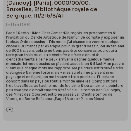
titre que Félicien Rops qui s’intéresse à la botanique
[Dandoy]. [Paris], 0000/00/00.
et fonde en 1862 le Royal Club nautique de Sambre
Bruxelles, Bibliothèque royale de
et Meuse dans sa ville natale, Namur.
Belgique, III/215/8/41
letter
0881
Il est cité dans au moins deux lettres de
Page 1 Recto : 1Mon Cher ArmandJe reçois les programmes &
Rops. En 1876, lors de l’ouverture de l’Exposition des
l’invitation du Cercle Artistique de Namur. Je compte y exposer un
tableau & des dessins – Dis moi si j’ai chance de vendre quelque
Intransigeants, Rops écrit à son ami Léon
chose 500 francs par exemple pour un grand dessin, ou un tableau
Dommartin : « C’est la nouvelle voie de la nouvelle
de 800 frs, sans cela je ne tiens pas & tu concevras pourquoi à
faire pour trois ou quatre cents frs de frais d’envoi &
peinture. Il y a là un nommé Caillebotte, Carlebotte
d’encadrements si je ne peux arriver à gagner quelque menue
monnaie. Ici mes dessins se placent assez bien & il faut Mon pauvre
ou Courtebotte, je ne sais plus comment, qui va
Vieux que chaque mois me rapporte. Ma peinture est trouvée très
forcer l’avenir à lui tresser des couronnes, (comme
distinguée & même forte mais « mes sujets » ne plaisent ni en
paysage ni en figure, on me trouve « trop peintre ». Et cela se
je disais en 1853 en parlant de Mlle Adèle Dullé) –
conçoit dans un pays où tout le monde aime les Compositions
très travaillées où tout le monde les aime & où on aime la peinture
malgré son nom ridicule & impossible à retenir. Il a
peu chargée d’empâtements & très finie. Le temps des Daubigny,
peint un tableau qui a pour avant plan une assiette
des Millet des Courbet est bien passé va ! C’est le temps de
Vibert, de Berne Bellacourt,Page 1 Verso : 2– des Neuvi
pour second plan son frère qui déjeune & pour
arrière plan sa grand mère, qui est une vraie chose
des plus belles & des plus neuves. Slingeneyer en
serait réduit en insecticide s’il voyait cela ! ». Rops